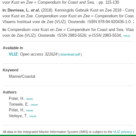
voor Kust en Zee = Compendium for Coast and Sea,
: pp. 115-130
Devriese, L.
et al.
(2018). Kennisgids Gebruik Kust en Zee 2018 - Com
In:
voor Kust en Zee.
Compendium voor Kust en Zee = Compendium for Coast
Vlaams Instituut voor de Zee (VLIZ): Oostende. ISBN 978-94-920436-1-0. 2
Compendium voor Kust en Zee = Compendium for Coast and Sea. Vlaams
In:
voor de Zee (VLIZ): Oostende. ISSN 2983-5526; e-ISSN 2983-5534,
more
Available in
VLIZ
:
Open access 321624
[
download pdf
]
Keyword
Marine/Coastal
Authors
Polet, H.
,
more
Torreele, E.
,
more
Pirlet, H.
,
more
Verleye, T.
,
more
All data in the
Integrated Marine Information System
(IMIS) is subject to the
VLIZ privacy po