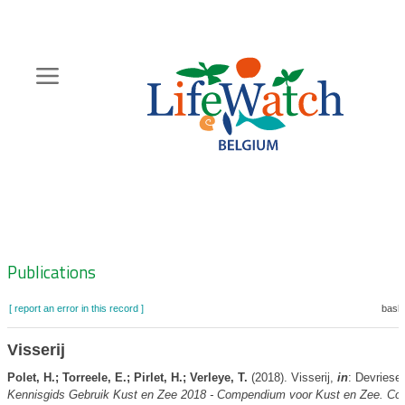
Skip
to
main
content
Hoofdnavigatie
Zoeknavigatie
Publications
[ report an error in this record ]
baske
Visserij
Polet, H.; Torreele, E.; Pirlet, H.; Verleye, T.
(2018). Visserij,
in
: Devriese
Kennisgids Gebruik Kust en Zee 2018 - Compendium voor Kust en Zee. C