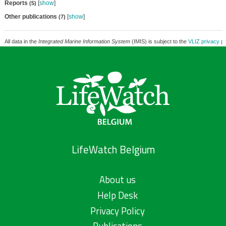
Reports
[
show
]
(5)
Other publications
[
show
]
(7)
All data in the
Integrated Marine Information System
(IMIS) is subject to the
VLIZ privacy po
LifeWatch Belgium
About us
Help Desk
Privacy Policy