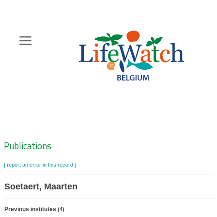
Skip
to
main
content
Hoofdnavigatie
Zoeknavigatie
Publications
[ report an error in this record ]
Soetaert, Maarten
Previous institutes
(4)