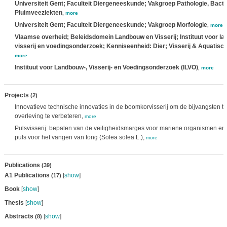
Universiteit Gent; Faculteit Diergeneeskunde; Vakgroep Pathologie, Bacte
Pluimveeziekten
,
more
Universiteit Gent; Faculteit Diergeneeskunde; Vakgroep Morfologie
,
more
Vlaamse overheid; Beleidsdomein Landbouw en Visserij; Instituut voor la
visserij en voedingsonderzoek; Kenniseenheid: Dier; Visserij & Aquatisc
more
Instituut voor Landbouw-, Visserij- en Voedingsonderzoek (ILVO)
,
more
Projects
(2)
Innovatieve technische innovaties in de boomkorvisserij om de bijvangsten t
overleving te verbeteren,
more
Pulsvisserij: bepalen van de veiligheidsmarges voor mariene organismen en
puls voor het vangen van tong (Solea solea L.),
more
Publications
(39)
A1 Publications
[
show
]
(17)
Book
[
show
]
Thesis
[
show
]
Abstracts
[
show
]
(8)