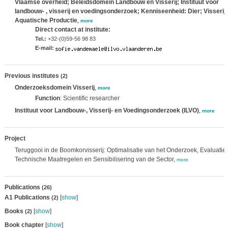
Vlaamse overheid; Beleidsdomein Landbouw en Visserij; Instituut voor
landbouw- , visserij en voedingsonderzoek; Kenniseenheid: Dier; Visserij
Aquatische Productie
,
more
Direct contact at institute:
Tel.:
+32-(0)59-56 98 83
E-mail:
Previous institutes
(2)
Onderzoeksdomein Visserij
,
more
Function
: Scientific researcher
Instituut voor Landbouw-, Visserij- en Voedingsonderzoek (ILVO)
,
more
Project
Teruggooi in de Boomkorvisserij: Optimalisatie van het Onderzoek, Evaluat
Technische Maatregelen en Sensibilisering van de Sector,
more
Publications
(26)
A1 Publications
[
show
]
(2)
Books
[
show
]
(2)
Book chapter
[
show
]