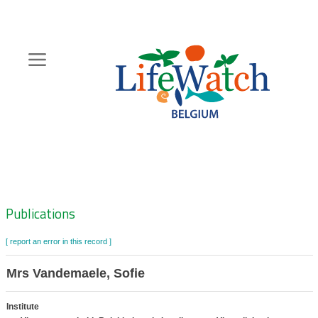
Skip
to
main
content
Hoofdnavigatie
Zoeknavigatie
Publications
[ report an error in this record ]
Mrs Vandemaele, Sofie
Institute