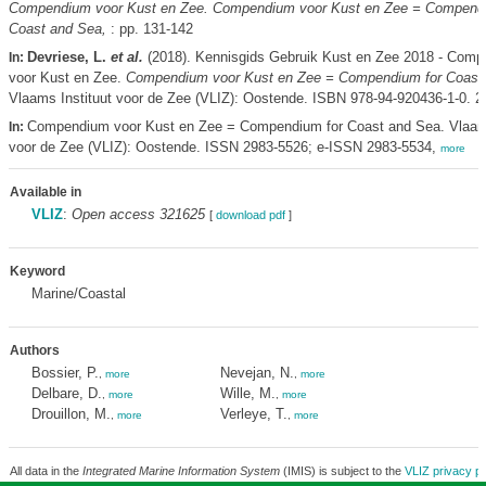
Compendium voor Kust en Zee. Compendium voor Kust en Zee = Compendi
Coast and Sea,
: pp. 131-142
Devriese, L.
et al.
(2018). Kennisgids Gebruik Kust en Zee 2018 - Com
In:
voor Kust en Zee.
Compendium voor Kust en Zee = Compendium for Coast
Vlaams Instituut voor de Zee (VLIZ): Oostende. ISBN 978-94-920436-1-0. 2
Compendium voor Kust en Zee = Compendium for Coast and Sea. Vlaams
In:
voor de Zee (VLIZ): Oostende. ISSN 2983-5526; e-ISSN 2983-5534,
more
Available in
VLIZ
:
Open access 321625
[
download pdf
]
Keyword
Marine/Coastal
Authors
Bossier, P.
Nevejan, N.
,
more
,
more
Delbare, D.
Wille, M.
,
more
,
more
Drouillon, M.
Verleye, T.
,
more
,
more
All data in the
Integrated Marine Information System
(IMIS) is subject to the
VLIZ privacy po