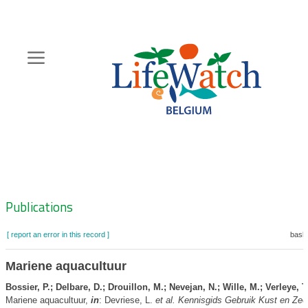
Skip
to
main
content
Hoofdnavigatie
Zoeknavigatie
Publications
[ report an error in this record ]
baske
Mariene aquacultuur
Bossier, P.; Delbare, D.; Drouillon, M.; Nevejan, N.; Wille, M.; Verleye, T
Mariene aquacultuur,
in
: Devriese, L.
et al.
Kennisgids Gebruik Kust en Zee