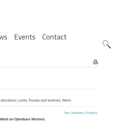
ws
Events
Contact
Zoeknavig
c structures; Locks; Pumps and turbines; Weirs
Top
|
Institutes
|
Projects
iliteit en Openbare Werken;