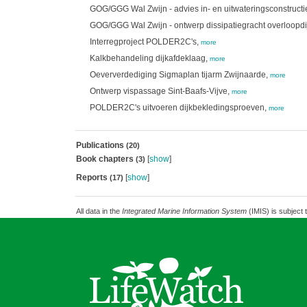
GOG/GGG Wal Zwijn - advies in- en uitwateringsconstructi
GOG/GGG Wal Zwijn - ontwerp dissipatiegracht overloopdi
Interregproject POLDER2C's,
more
Kalkbehandeling dijkafdeklaag,
more
Oeververdediging Sigmaplan tijarm Zwijnaarde,
more
Ontwerp vispassage Sint-Baafs-Vijve,
more
POLDER2C's uitvoeren dijkbekledingsproeven,
more
Publications
(20)
Book chapters
[
show
]
(3)
Reports
[
show
]
(17)
All data in the
Integrated Marine Information System
(IMIS) is subject 