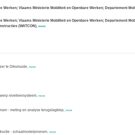
e Werken; Vlaams Ministerie Mobiliteit en Openbare Werken; Departement Mob
e Werken; Vlaams Ministerie Mobiliteit en Openbare Werken; Departement Mob
nstructies (WATCON)
,
more
zer te Diksmuide,
more
twerp nivelleersysteem,
more
sen - meting en analyse terugslagklep,
more
tructie - schaalmodelproeven,
more