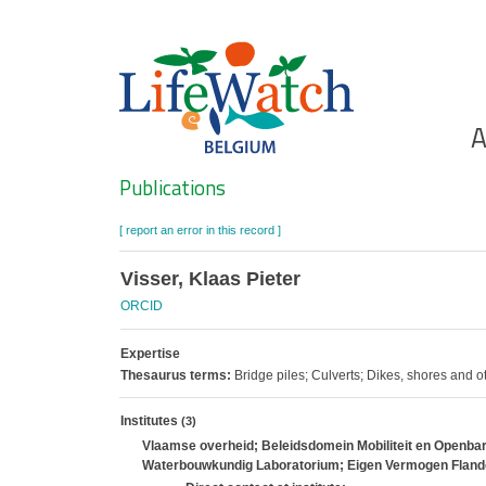
Skip
to
main
content
Ho
A
Search
Publications
[ report an error in this record ]
Visser, Klaas Pieter
ORCID
Expertise
Thesaurus terms:
Bridge piles; Culverts; Dikes, shores and o
Institutes
(3)
Vlaamse overheid; Beleidsdomein Mobiliteit en Openbar
Waterbouwkundig Laboratorium; Eigen Vermogen Fland