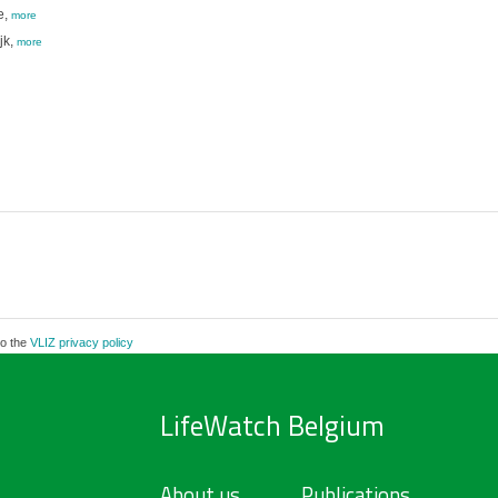
e,
more
jk,
more
to the
VLIZ privacy policy
LifeWatch Belgium
About us
Publications