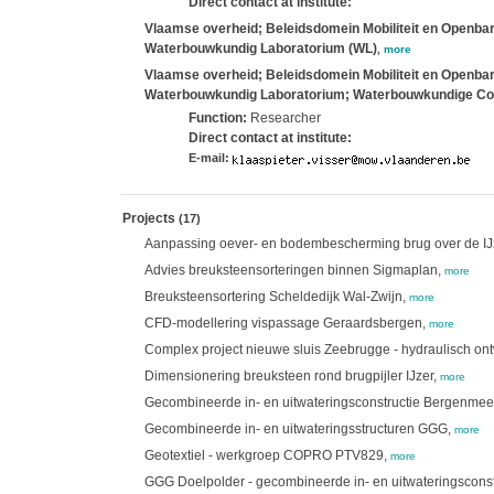
Direct contact at institute:
Vlaamse overheid; Beleidsdomein Mobiliteit en Openbar
Waterbouwkundig Laboratorium (WL)
,
more
Vlaamse overheid; Beleidsdomein Mobiliteit en Openbar
Waterbouwkundig Laboratorium; Waterbouwkundige Co
Function:
Researcher
Direct contact at institute:
E-mail:
Projects
(17)
Aanpassing oever- en bodembescherming brug over de IJ
Advies breuksteensorteringen binnen Sigmaplan,
more
Breuksteensortering Scheldedijk Wal-Zwijn,
more
CFD-modellering vispassage Geraardsbergen,
more
Complex project nieuwe sluis Zeebrugge - hydraulisch on
Dimensionering breuksteen rond brugpijler IJzer,
more
Gecombineerde in- en uitwateringsconstructie Bergenmeer
Gecombineerde in- en uitwateringsstructuren GGG,
more
Geotextiel - werkgroep COPRO PTV829,
more
GGG Doelpolder - gecombineerde in- en uitwateringscons