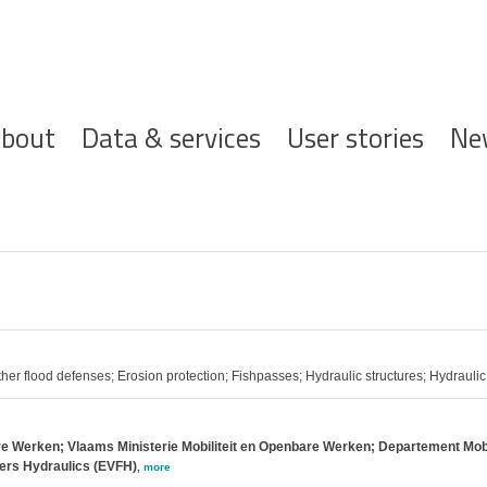
ofdnavigatie
bout
Data & services
User stories
Ne
ther flood defenses; Erosion protection; Fishpasses; Hydraulic structures; Hydrauli
e Werken; Vlaams Ministerie Mobiliteit en Openbare Werken; Departement Mob
ers Hydraulics (EVFH)
,
more