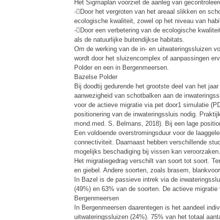
Het Sigmaplan voorziet de aanleg van gecontrolee
-Door het vergroten van het areaal slikken en sch
ecologische kwaliteit, zowel op het niveau van habit
-Door een verbetering van de ecologische kwalitei
als de natuurlijke buitendijkse habitats.
Om de werking van de in- en uitwateringssluizen v
wordt door het sluizencomplex of aanpassingen erva
Polder en een in Bergenmeersen.
Bazelse Polder
Bij doodtij gedurende het grootste deel van het jaa
aanwezigheid van schotbalken aan de inwateringsslui
voor de actieve migratie via pet door1 simulatie (PDS
positionering van de inwateringssluis nodig. Prakt
mond.med. S. Belmans, 2018). Bij een lage positione
Een voldoende overstromingsduur voor de laaggele
connectiviteit. Daarnaast hebben verschillende stud
mogelijks beschadiging bij vissen kan veroorzaken
Het migratiegedrag verschilt van soort tot soort. T
en giebel. Andere soorten, zoals brasem, blankvoorn
In Bazel is de passieve intrek via de inwateringssl
(49%) en 63% van de soorten. De actieve migratie 
Bergenmeersen
In Bergenmeersen daarentegen is het aandeel indivi
uitwateringssluizen (24%). 75% van het totaal aant