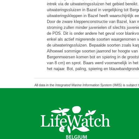
intrek via de uitwateringssluizen het gebied bereik
uitwateringssluizen in Bazel in vergelijking tot 
uitwateringskleppen in Bazel heeft waarschijnlijk 
Door de zware kleppenconstructie van Bazel, kan m
stroming zullen minder juvenielen of slechts juven
de PDS. Dit is onder andere het geval voor blankvo
enkel als actief migrerende soorten waargenomen v
de uitwateringssluizen. Bepaalde soorten zoals kar
Alhoewel sommige soorten jaarrond ter hoogte van d
Bergenmeersen komen bot en spiering in de grootste 
van 8 cm) en sprot. Baars werd voornamelijk in het 
het najaar. Bot, paling, spiering en blauwbandgrond
All data in the
Integrated Marine Information System
(IMIS) is subject 