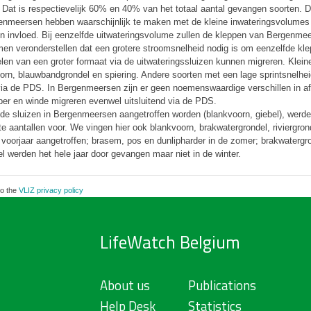
t. Dat is respectievelijk 60% en 40% van het totaal aantal gevangen soorten. D
Bergenmeersen hebben waarschijnlijk te maken met de kleine inwateringsvolum
een invloed. Bij eenzelfde uitwateringsvolume zullen de kleppen van Bergenmee
en veronderstellen dat een grotere stroomsnelheid nodig is om eenzelfde kle
ielen van een groter formaat via de uitwateringssluizen kunnen migreren. Klei
orn, blauwbandgrondel en spiering. Andere soorten met een lage sprintsnelhei
ia de PDS. In Bergenmeersen zijn er geen noemenswaardige verschillen in afm
per en winde migreren evenwel uitsluitend via de PDS.
e sluizen in Bergenmeersen aangetroffen worden (blankvoorn, giebel), werden
aantallen voor. We vingen hier ook blankvoorn, brakwatergrondel, riviergrondel
voorjaar aangetroffen; brasem, pos en dunlipharder in de zomer; brakwatergron
el werden het hele jaar door gevangen maar niet in de winter.
to the
VLIZ privacy policy
LifeWatch Belgium
About us
Publications
Help Desk
Statistics