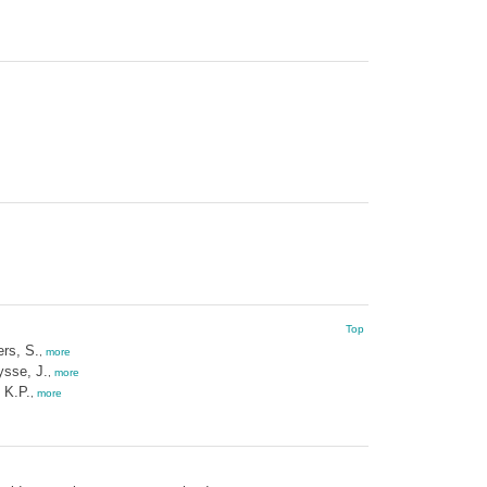
Top
rs, S.
,
more
ysse, J.
,
more
 K.P.
,
more