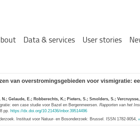
ofdnavigatie
bout
Data & services
User stories
Ne
uizen van overstromingsgebieden voor vismigratie: ee
 N.; Gelaude, E.; Robberechts, K.; Pieters, S.; Smolders, S.; Vercruysse, 
igratie: een case studie voor Bazel en Bergenmeersen.
Rapporten van het Ins
98 pp.
https://dx.doi.org/10.21436/inbor.39514496
nderzoek. Instituut voor Natuur- en Bosonderzoek: Brussel. ISSN 1782-9054,
m