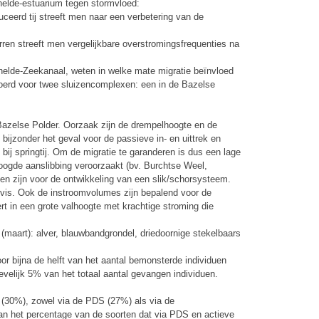
elde-estuarium tegen stormvloed:
ceerd tij streeft men naar een verbetering van de
rren streeft men vergelijkbare overstromingsfrequenties na
helde-Zeekanaal, weten in welke mate migratie beïnvloed
voerd voor twee sluizencomplexen: een in de Bazelse
e Bazelse Polder. Oorzaak zijn de drempelhoogte en de
bijzonder het geval voor de passieve in- en uittrek en
s bij springtij. Om de migratie te garanderen is dus een lage
hoogde aanslibbing veroorzaakt (bv. Burchtse Weel,
nen zijn voor de ontwikkeling van een slik/schorsysteem.
vis. Ook de instroomvolumes zijn bepalend voor de
rt in een grote valhoogte met krachtige stroming die
 (maart): alver, blauwbandgrondel, driedoornige stekelbaars
oor bijna de helft van het aantal bemonsterde individuen
velijk 5% van het totaal aantal gevangen individuen.
k (30%), zowel via de PDS (27%) als via de
dan het percentage van de soorten dat via PDS en actieve