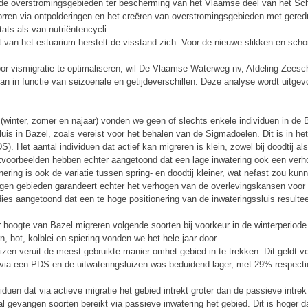
rde overstromingsgebieden ter bescherming van het Vlaamse deel van het Sch
orren via ontpolderingen en het creëren van overstromingsgebieden met geredu
ats als van nutriëntencycli.
t van het estuarium herstelt de visstand zich. Voor de nieuwe slikken en scho
oor vismigratie te optimaliseren, wil De Vlaamse Waterweg nv, Afdeling Zeesc
n in functie van seizoenale en getijdeverschillen. Deze analyse wordt uitge
r (winter, zomer en najaar) vonden we geen of slechts enkele individuen in d
s in Bazel, zoals vereist voor het behalen van de Sigmadoelen. Dit is in het 
). Het aantal individuen dat actief kan migreren is klein, zowel bij doodtij al
ijkvoorbeelden hebben echter aangetoond dat een lage inwatering ook een ver
ring is ook de variatie tussen spring- en doodtij kleiner, wat nefast zou kun
gen gebieden garandeert echter het verhogen van de overlevingskansen voor 
ies aangetoond dat een te hoge positionering van de inwateringssluis resultee
.
er hoogte van Bazel migreren volgende soorten bij voorkeur in de winterperiode
, bot, kolblei en spiering vonden we het hele jaar door.
uizen veruit de meest gebruikte manier omhet gebied in te trekken. Dit geldt v
via een PDS en de uitwateringsluizen was beduidend lager, met 29% respectie
duen dat via actieve migratie het gebied intrekt groter dan de passieve intre
al gevangen soorten bereikt via passieve inwatering het gebied. Dit is hoger 