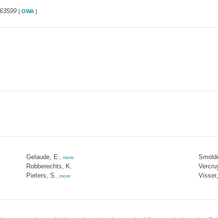
363599
[
OWA
]
Gelaude, E.
Smolde
,
more
Robberechts, K.
Vercru
Pieters, S.
Visser,
,
more