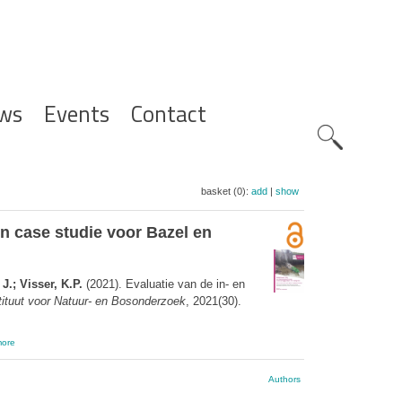
ws
Events
Contact
Zoeknavig
basket (0):
add
|
show
n case studie voor Bazel en
J.; Visser, K.P.
(2021). Evaluatie van de in- en
tituut voor Natuur- en Bosonderzoek
, 2021(30).
ore
Authors