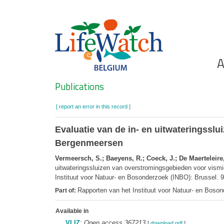
Skip
to
main
content
Ho
A
Search
Publications
[ report an error in this record ]
Evaluatie van de in- en uitwateringssl
Bergenmeersen
Vermeersch, S.; Baeyens, R.; Coeck, J.; De Maerteleire,
uitwateringssluizen van overstromingsgebieden voor vism
Instituut voor Natuur- en Bosonderzoek (INBO): Brussel. 
Rapporten van het Instituut voor Natuur- en Boso
Part of:
Available in
VLIZ
:
Open access 367213
[
download pdf
]