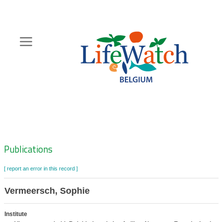
Skip
to
main
content
Hoofdnavigatie
Zoeknavigatie
Publications
[ report an error in this record ]
Vermeersch, Sophie
Institute