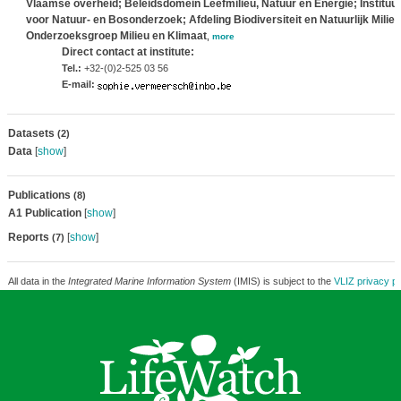
Vlaamse overheid; Beleidsdomein Leefmilieu, Natuur en Energie; Instituut
voor Natuur- en Bosonderzoek; Afdeling Biodiversiteit en Natuurlijk Milieu
Onderzoeksgroep Milieu en Klimaat
,
more
Direct contact at institute:
Tel.:
+32-(0)2-525 03 56
E-mail:
Datasets
(2)
Data
[
show
]
Publications
(8)
A1 Publication
[
show
]
Reports
[
show
]
(7)
All data in the
Integrated Marine Information System
(IMIS) is subject to the
VLIZ privacy po