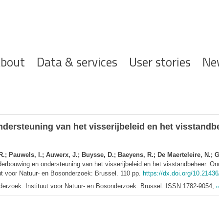
ofdnavigatie
bout
Data & services
User stories
Ne
dersteuning van het visserijbeleid en het visstan
 Pauwels, I.; Auwerx, J.; Buysse, D.; Baeyens, R.; De Maerteleire, N.; Ge
erbouwing en ondersteuning van het visserijbeleid en het visstandbeheer. O
uut voor Natuur- en Bosonderzoek: Brussel. 110 pp.
https://dx.doi.org/10.2143
nderzoek. Instituut voor Natuur- en Bosonderzoek: Brussel. ISSN 1782-9054,
m