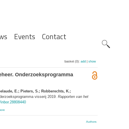
ws
Events
Contact
Zoeknavig
basket (0):
add
|
show
dbeheer. Onderzoeksprogramma
laude, E.; Pieters, S.; Robberechts, K.;
nderzoeksprogramma visserij 2019.
Rapporten van het
6/inbor.28808440
ore
Authors