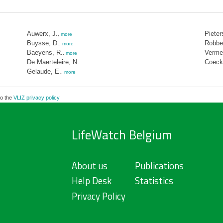
Auwerx, J.
Pieter
,
more
Buysse, D.
Robbe
,
more
Baeyens, R.
Verme
,
more
De Maerteleire, N.
Coeck,
Gelaude, E.
,
more
to the
VLIZ privacy policy
LifeWatch Belgium
About us
Publications
Help Desk
Statistics
Privacy Policy