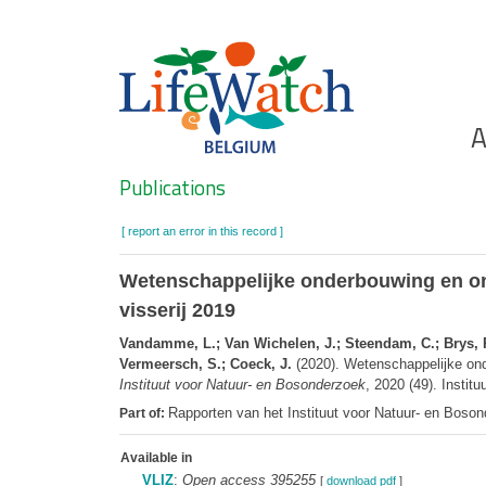
Skip
to
main
content
Ho
A
Search
Publications
[ report an error in this record ]
Wetenschappelijke onderbouwing en on
visserij 2019
Vandamme, L.; Van Wichelen, J.; Steendam, C.; Brys, R.;
Vermeersch, S.; Coeck, J.
(2020). Wetenschappelijke ond
Instituut voor Natuur- en Bosonderzoek
, 2020 (49). Instit
Rapporten van het Instituut voor Natuur- en Boso
Part of:
Available in
VLIZ
:
Open access 395255
[
download pdf
]