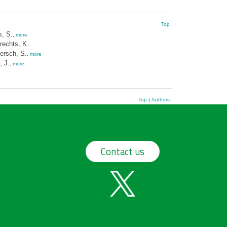
Top
s, S.
,
more
rechts, K.
ersch, S.
,
more
 J.
,
more
Top
|
Authors
Contact us