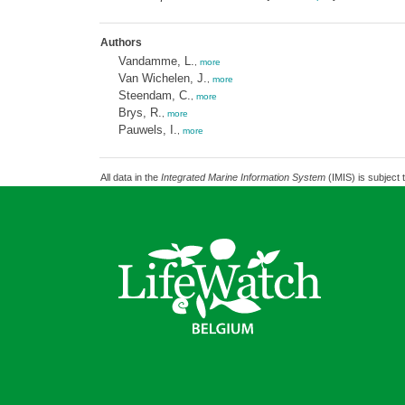
Authors
Vandamme, L.
,
more
Van Wichelen, J.
,
more
Steendam, C.
,
more
Brys, R.
,
more
Pauwels, I.
,
more
All data in the
Integrated Marine Information System
(IMIS) is subject 