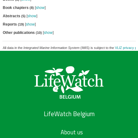
Book chapters
[
show
]
(8)
Abstracts
[
show
]
(5)
Reports
[
show
]
(19)
Other publications
[
show
]
(10)
All data in the
Integrated Marine Information System
(IMIS) is subject to the
VLIZ privacy po
LifeWatch Belgium
About us