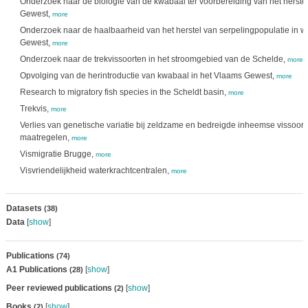
Onderzoek naar de biologie van de kwabaal ter voorbereiding van het herstel
Gewest,
more
Onderzoek naar de haalbaarheid van het herstel van serpelingpopulatie in 
Gewest,
more
Onderzoek naar de trekvissoorten in het stroomgebied van de Schelde,
more
Opvolging van de herintroductie van kwabaal in het Vlaams Gewest,
more
Research to migratory fish species in the Scheldt basin,
more
Trekvis,
more
Verlies van genetische variatie bij zeldzame en bedreigde inheemse vissoor
maatregelen,
more
Vismigratie Brugge,
more
Visvriendelijkheid waterkrachtcentralen,
more
Datasets
(38)
Data
[
show
]
Publications
(74)
A1 Publications
[
show
]
(28)
Peer reviewed publications
[
show
]
(2)
Books
[
show
]
(2)