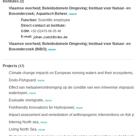
Institutes
(2)
Vlaamse overheid; Beleidsdomein Omgeving; Instituut voor Natuur- en
Bosonderzoek; Aquatisch Beheer
,
more
Function:
Scientific employee
Direct contact at institute:
GSM:
+32-(0)475-66 05 46
E-mail:
Vlaamse overheid; Beleidsdomein Omgeving; Instituut voor Natuur- en
Bosonderzoek (INBO)
,
more
Projects
(17)
Climate change impacts on European running waters and their ecosystems,
m
Dodo-Fishguard,
more
Effect van metaalverontreiniging op de conditie van een inheemse vispopulat
waterlopen,
more
Evaluatie vismigratie,
more
Fishfriendly Innovations for Hydropower,
more
Impact assessment and remediation of anthropogenic interventions on fish p
Interreg North sea,
more
Living North Sea,
more