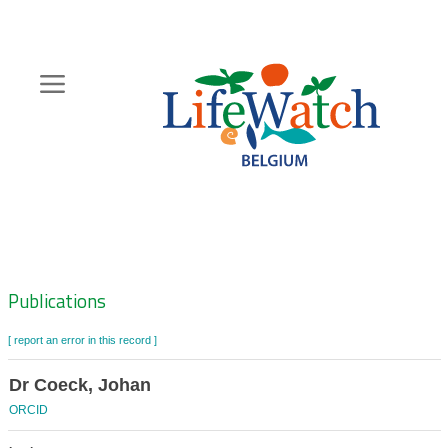
Skip
to
main
content
Hoofdnavigatie
Zoeknavigatie
Publications
[ report an error in this record ]
Dr Coeck, Johan
ORCID