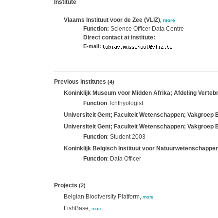
Institute
Vlaams Instituut voor de Zee (VLIZ)
,
more
Function:
Science Officer Data Centre
Direct contact at institute:
E-mail:
Previous institutes
(4)
Koninklijk Museum voor Midden Afrika; Afdeling Vertebr
Function
: Ichthyologist
Universiteit Gent; Faculteit Wetenschappen; Vakgroep
Universiteit Gent; Faculteit Wetenschappen; Vakgroep 
Function
: Student 2003
Koninklijk Belgisch Instituut voor Natuurwetenschappen
Function
: Data Officer
Projects
(2)
Belgian Biodiversity Platform,
more
FishBase,
more