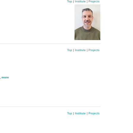
Top
|
Institute
|
Projects
Top
|
Institute
|
Projects
,
more
Top
|
Institute
|
Projects