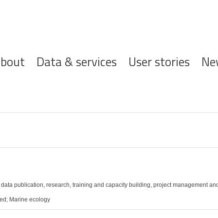
ofdnavigatie
bout
Data & services
User stories
Ne
 data publication, research, training and capacity building, project management and
ied; Marine ecology