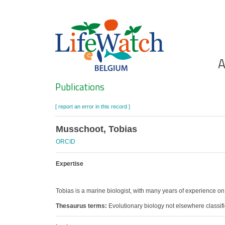
Skip
to
main
content
Ho
A
Search
Publications
[ report an error in this record ]
Musschoot, Tobias
ORCID
Expertise
Tobias is a marine biologist, with many years of experience on
Thesaurus terms:
Evolutionary biology not elsewhere classif