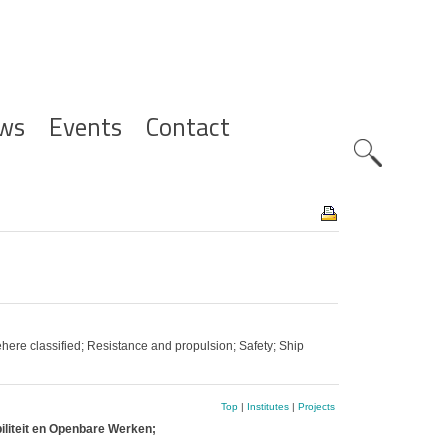
ws
Events
Contact
Zoeknavig
ere classified; Resistance and propulsion; Safety; Ship
Top
|
Institutes
|
Projects
iliteit en Openbare Werken;