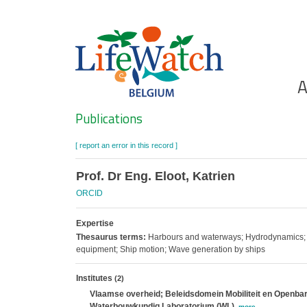
Skip
to
main
content
Ho
A
Search
Publications
[ report an error in this record ]
Prof. Dr Eng. Eloot, Katrien
ORCID
Expertise
Thesaurus terms:
Harbours and waterways; Hydrodynamics; In
equipment; Ship motion; Wave generation by ships
Institutes
(2)
Vlaamse overheid; Beleidsdomein Mobiliteit en Openbar
Waterbouwkundig Laboratorium (WL)
,
more