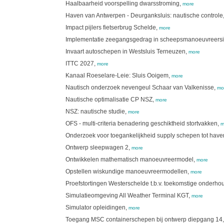
Haalbaarheid voorspelling dwarsstroming,
more
Haven van Antwerpen - Deurganksluis: nautische controle
Impact pijlers fietserbrug Schelde,
more
Implementatie zeegangsgedrag in scheepsmanoeuvreersi
Invaart autoschepen in Westsluis Terneuzen,
more
ITTC 2027,
more
Kanaal Roeselare-Leie: Sluis Ooigem,
more
Nautisch onderzoek nevengeul Schaar van Valkenisse,
mo
Nautische optimalisatie CP NSZ,
more
NSZ: nautische studie,
more
OFS - multi-criteria benadering geschiktheid stortvakken,
m
Onderzoek voor toegankelijkheid supply schepen tot hav
Ontwerp sleepwagen 2,
more
Ontwikkelen mathematisch manoeuvreermodel,
more
Opstellen wiskundige manoeuvreermodellen,
more
Proefstortingen Westerschelde t.b.v. toekomstige onderh
Simulatieomgeving All Weather Terminal KGT,
more
Simulator opleidingen,
more
Toegang MSC containerschepen bij ontwerp diepgang 14