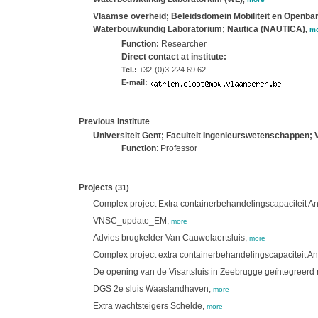
Vlaamse overheid; Beleidsdomein Mobiliteit en Openbar
Waterbouwkundig Laboratorium; Nautica (NAUTICA)
,
mo
Function:
Researcher
Direct contact at institute:
Tel.:
+32-(0)3-224 69 62
E-mail:
Previous institute
Universiteit Gent; Faculteit Ingenieurswetenschappen; 
Function
: Professor
Projects
(31)
Complex project Extra containerbehandelingscapaciteit An
VNSC_update_EM,
more
Advies brugkelder Van Cauwelaertsluis,
more
Complex project extra containerbehandelingscapaciteit A
De opening van de Visartsluis in Zeebrugge geïntegreerd
DGS 2e sluis Waaslandhaven,
more
Extra wachtsteigers Schelde,
more