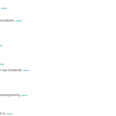
,
more
mulatoren,
more
re
ore
en van Oostende,
more
oudsvergunning,
more
,5 m,
more