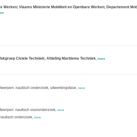
e Werken; Vlaams Ministerie Mobiliteit en Openbare Werken; Departement Mob
re
Vakgroep Civiele Techniek; Afdeling Maritieme Techniek
,
more
twerpen: nautisch onderzoek, uitwerkingsfase,
more
ntwerpen: nautisch vooronderzoek,
more
 nautisch onderzoek,
more