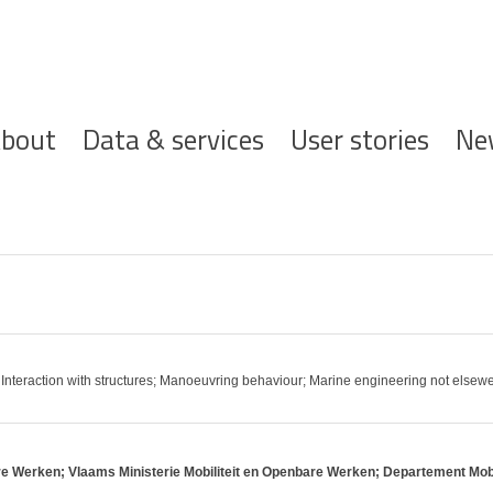
ofdnavigatie
bout
Data & services
User stories
Ne
teraction with structures; Manoeuvring behaviour; Marine engineering not elseweh
e Werken; Vlaams Ministerie Mobiliteit en Openbare Werken; Departement Mob