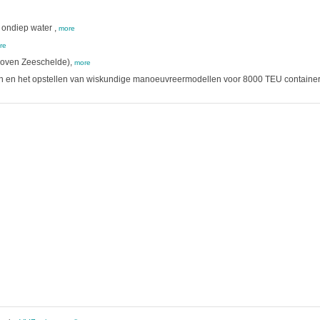
 ondiep water ,
more
re
Boven Zeeschelde),
more
ven en het opstellen van wiskundige manoeuvreermodellen voor 8000 TEU containe