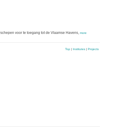
rschepen voor te toegang tot de Vlaamse Havens,
more
Top
|
Institutes
|
Projects