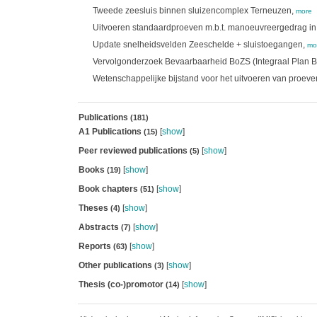
Tweede zeesluis binnen sluizencomplex Terneuzen,
more
Uitvoeren standaardproeven m.b.t. manoeuvreergedrag in
Update snelheidsvelden Zeeschelde + sluistoegangen,
mo
Vervolgonderzoek Bevaarbaarheid BoZS (Integraal Plan 
Wetenschappelijke bijstand voor het uitvoeren van proe
Publications
(181)
A1 Publications
[
show
]
(15)
Peer reviewed publications
[
show
]
(5)
Books
[
show
]
(19)
Book chapters
[
show
]
(51)
Theses
[
show
]
(4)
Abstracts
[
show
]
(7)
Reports
[
show
]
(63)
Other publications
[
show
]
(3)
Thesis (co-)promotor
[
show
]
(14)