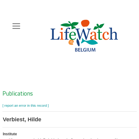
Skip
to
main
content
Hoofdnavigatie
Zoeknavigatie
Publications
[ report an error in this record ]
Verbiest, Hilde
Institute