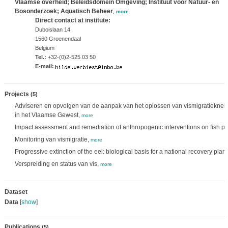
Vlaamse overheid; Beleidsdomein Omgeving; Instituut voor Natuur- en
Bosonderzoek; Aquatisch Beheer
,
more
Direct contact at institute:
Duboislaan 14
1560 Groenendaal
Belgium
Tel.:
+32-(0)2-525 03 50
E-mail:
Projects
(5)
Adviseren en opvolgen van de aanpak van het oplossen van vismigratieknelpu
in het Vlaamse Gewest,
more
Impact assessment and remediation of anthropogenic interventions on fish p
Monitoring van vismigratie,
more
Progressive extinction of the eel: biological basis for a national recovery plan
Verspreiding en status van vis,
more
Dataset
Data
[
show
]
Publications
(5)