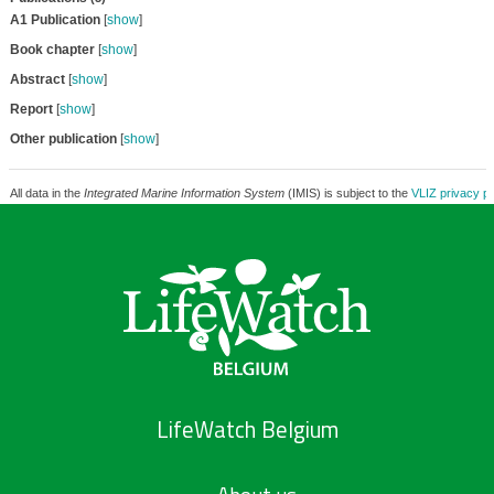
A1 Publication
[
show
]
Book chapter
[
show
]
Abstract
[
show
]
Report
[
show
]
Other publication
[
show
]
All data in the
Integrated Marine Information System
(IMIS) is subject to the
VLIZ privacy po
LifeWatch Belgium