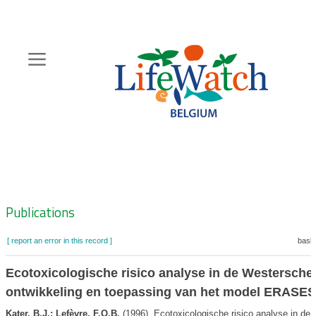
Skip
to
main
content
Hoofdnavigatie
Zoeknavigatie
Publications
[ report an error in this record ]
baske
Ecotoxicologische risico analyse in de Westersche
ontwikkeling en toepassing van het model ERASES
Kater, B.J.; Lefèvre, F.O.B.
(1996). Ecotoxicologische risico analyse in de