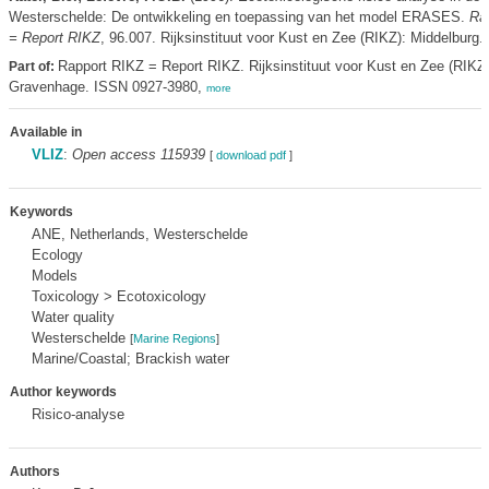
Westerschelde: De ontwikkeling en toepassing van het model ERASES.
Ra
= Report RIKZ
, 96.007. Rijksinstituut voor Kust en Zee (RIKZ): Middelburg. 
Rapport RIKZ = Report RIKZ. Rijksinstituut voor Kust en Zee (RIKZ)
Part of:
Gravenhage. ISSN 0927-3980,
more
Available in
VLIZ
:
Open access 115939
[
download pdf
]
Keywords
ANE, Netherlands, Westerschelde
Ecology
Models
Toxicology > Ecotoxicology
Water quality
Westerschelde
[
Marine Regions
]
Marine/Coastal; Brackish water
Author keywords
Risico-analyse
Authors