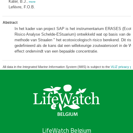
Kater, B.J.
,
more
Lefèvre, F.O.B.
Abstract
In het kader van project SAP is het instrumentarium ERASES (Ecoto
Risico Analyse Schelde-EStuarium) ontwikkeld wat op basis van de "
methode van Straalen " het ecotoxicologisch risico berekend. Dit risi
gedefinieerd als de kans dat een willekeurige zoutwatersoort in de W
effect ondervindt van een bepaalde concentratie.
All data in the
Integrated Marine Information System
(IMIS) is subject to the
VLIZ privacy po
LifeWatch Belgium