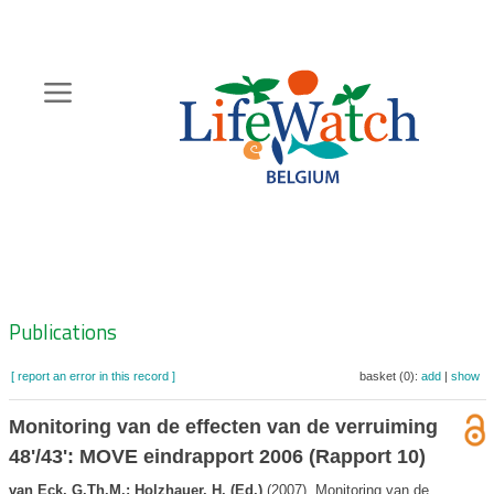
Skip
to
main
content
Hoofdnavigatie
Zoeknavigatie
Publications
[ report an error in this record ]
basket (0):
add
|
show
Monitoring van de effecten van de verruiming
48'/43': MOVE eindrapport 2006 (Rapport 10)
van Eck, G.Th.M.; Holzhauer, H. (Ed.)
(2007). Monitoring van de