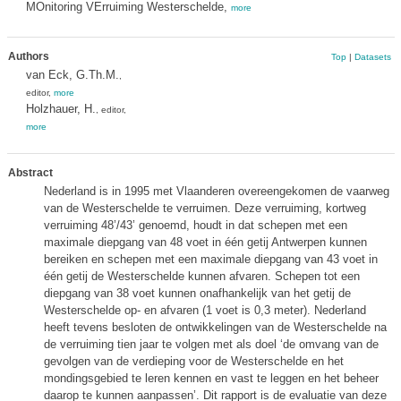
MOnitoring VErruiming Westerschelde,
more
Authors
Top
|
Datasets
van Eck, G.Th.M.
,
editor,
more
Holzhauer, H.
, editor,
more
Abstract
Nederland is in 1995 met Vlaanderen overeengekomen de vaarweg
van de Westerschelde te verruimen. Deze verruiming, kortweg
verruiming 48’/43’ genoemd, houdt in dat schepen met een
maximale diepgang van 48 voet in één getij Antwerpen kunnen
bereiken en schepen met een maximale diepgang van 43 voet in
één getij de Westerschelde kunnen afvaren. Schepen tot een
diepgang van 38 voet kunnen onafhankelijk van het getij de
Westerschelde op- en afvaren (1 voet is 0,3 meter). Nederland
heeft tevens besloten de ontwikkelingen van de Westerschelde na
de verruiming tien jaar te volgen met als doel ‘de omvang van de
gevolgen van de verdieping voor de Westerschelde en het
mondingsgebied te leren kennen en vast te leggen en het beheer
daarop te kunnen aanpassen’. Dit rapport is de evaluatie van deze