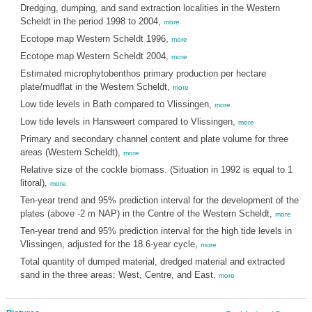
Dredging, dumping, and sand extraction localities in the Western
Scheldt in the period 1998 to 2004,
more
Ecotope map Western Scheldt 1996,
more
Ecotope map Western Scheldt 2004,
more
Estimated microphytobenthos primary production per hectare
plate/mudflat in the Western Scheldt,
more
Low tide levels in Bath compared to Vlissingen,
more
Low tide levels in Hansweert compared to Vlissingen,
more
Primary and secondary channel content and plate volume for three
areas (Western Scheldt),
more
Relative size of the cockle biomass. (Situation in 1992 is equal to 1
litoral),
more
Ten-year trend and 95% prediction interval for the development of the
plates (above -2 m NAP) in the Centre of the Western Scheldt,
more
Ten-year trend and 95% prediction interval for the high tide levels in
Vlissingen, adjusted for the 18.6-year cycle,
more
Total quantity of dumped material, dredged material and extracted
sand in the three areas: West, Centre, and East,
more