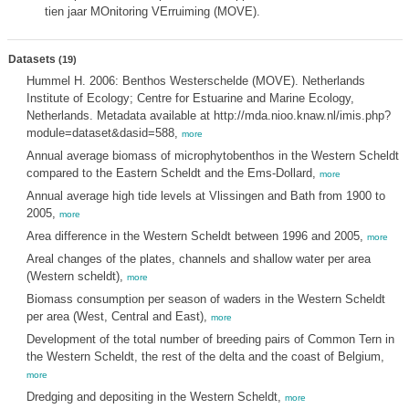
tien jaar MOnitoring VErruiming (MOVE).
Datasets
(19)
Hummel H. 2006: Benthos Westerschelde (MOVE). Netherlands
Institute of Ecology; Centre for Estuarine and Marine Ecology,
Netherlands. Metadata available at http://mda.nioo.knaw.nl/imis.php?
module=dataset&dasid=588,
more
Annual average biomass of microphytobenthos in the Western Scheldt
compared to the Eastern Scheldt and the Ems-Dollard,
more
Annual average high tide levels at Vlissingen and Bath from 1900 to
2005,
more
Area difference in the Western Scheldt between 1996 and 2005,
more
Areal changes of the plates, channels and shallow water per area
(Western scheldt),
more
Biomass consumption per season of waders in the Western Scheldt
per area (West, Central and East),
more
Development of the total number of breeding pairs of Common Tern in
the Western Scheldt, the rest of the delta and the coast of Belgium,
more
Dredging and depositing in the Western Scheldt,
more