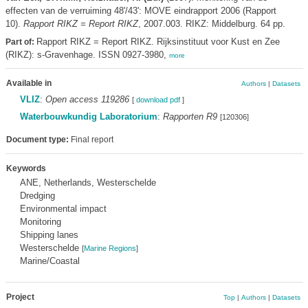
effecten van de verruiming 48'/43': MOVE eindrapport 2006 (Rapport
10).
Rapport RIKZ = Report RIKZ
, 2007.003. RIKZ: Middelburg. 64 pp.
Rapport RIKZ = Report RIKZ. Rijksinstituut voor Kust en Zee
Part of:
(RIKZ): s-Gravenhage. ISSN 0927-3980,
more
Available in
Authors
|
Datasets
VLIZ
:
Open access 119286
[
download pdf
]
Waterbouwkundig Laboratorium
:
Rapporten R9
[120306]
Document type:
Final report
Keywords
ANE, Netherlands, Westerschelde
Dredging
Environmental impact
Monitoring
Shipping lanes
Westerschelde
[
Marine Regions
]
Marine/Coastal
Project
Top
|
Authors
|
Datasets