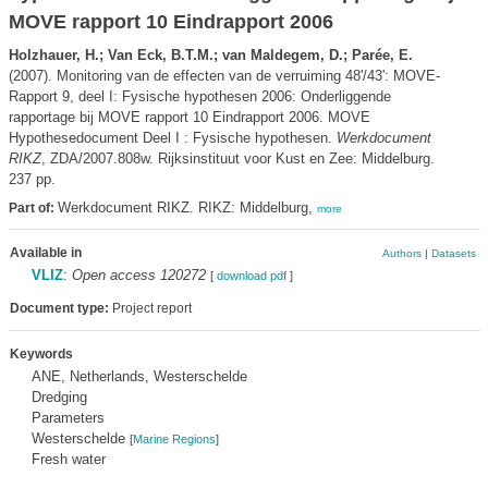
MOVE rapport 10 Eindrapport 2006
Holzhauer, H.; Van Eck, B.T.M.; van Maldegem, D.; Parée, E.
(2007). Monitoring van de effecten van de verruiming 48'/43': MOVE-
Rapport 9, deel I: Fysische hypothesen 2006: Onderliggende
rapportage bij MOVE rapport 10 Eindrapport 2006. MOVE
Hypothesedocument Deel I : Fysische hypothesen.
Werkdocument
RIKZ
, ZDA/2007.808w. Rijksinstituut voor Kust en Zee: Middelburg.
237 pp.
Werkdocument RIKZ. RIKZ: Middelburg,
Part of:
more
Available in
Authors
|
Datasets
VLIZ
:
Open access 120272
[
download pdf
]
Document type:
Project report
Keywords
ANE, Netherlands, Westerschelde
Dredging
Parameters
Westerschelde
[
Marine Regions
]
Fresh water