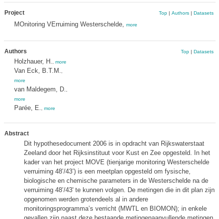
Project
Top
|
Authors
|
Datasets
MOnitoring VErruiming Westerschelde,
more
Authors
Top
|
Datasets
Holzhauer, H.
,
more
Van Eck, B.T.M.
,
more
van Maldegem, D.
,
more
Parée, E.
,
more
Abstract
Dit hypothesedocument 2006 is in opdracht van Rijkswaterstaat
Zeeland door het Rijksinstituut voor Kust en Zee opgesteld. In het
kader van het project MOVE (tienjarige monitoring Westerschelde
verruiming 48’/43’) is een meetplan opgesteld om fysische,
biologische en chemische parameters in de Westerschelde na de
verruiming 48’/43' te kunnen volgen. De metingen die in dit plan zijn
opgenomen werden grotendeels al in andere
monitoringsprogramma’s verricht (MWTL en BIOMON); in enkele
gevallen zijn naast deze bestaande metingenaanvullende metingen