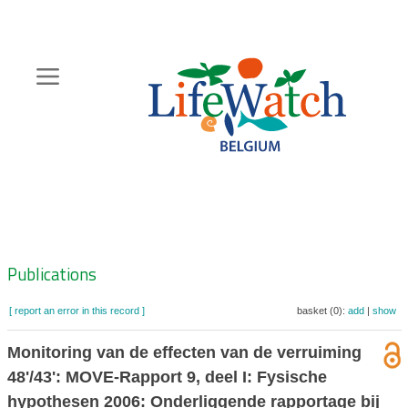
Skip
to
main
content
Hoofdnavigatie
Zoeknavigatie
Publications
[ report an error in this record ]
basket (0):
add
|
show
Monitoring van de effecten van de verruiming
48'/43': MOVE-Rapport 9, deel I: Fysische
hypothesen 2006: Onderliggende rapportage bij