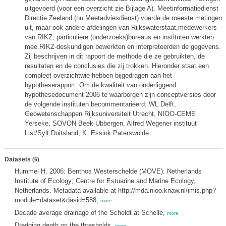
uitgevoerd (voor een overzicht zie Bijlage A). Meetinformatiedienst
Directie Zeeland (nu Meetadviesdienst) voerde de meeste metingen
uit, maar ook andere afdelingen van Rijkswaterstaat,medewerkers
van RIKZ, particuliere (onderzoeks)bureaus en instituten werkten
mee.RIKZ-deskundigen bewerkten en interpreteerden de gegevens.
Zij beschrijven in dit rapport de methode die ze gebruikten, de
resultaten en de conclusies die zij trokken. Hieronder staat een
compleet overzichtwie hebben bijgedragen aan het
hypotheserapport. Om de kwaliteit van onderliggend
hypothesedocument 2006 te waarborgen zijn conceptversies door
de volgende instituten becommentarieerd: WL Delft,
Geowetenschappen Rijksuniversiteit Utrecht, NIOO-CEME
Yerseke, SOVON Beek-Ubbergen, Alfred Wegener instituut
List/Sylt Duitsland, K. Essink Paterswolde.
Datasets
(6)
Hummel H. 2006: Benthos Westerschelde (MOVE). Netherlands
Institute of Ecology; Centre for Estuarine and Marine Ecology,
Netherlands. Metadata available at http://mda.nioo.knaw.nl/imis.php?
module=dataset&dasid=588,
more
Decade average drainage of the Scheldt at Schelle,
more
Dredging depth on the thresholds,
more