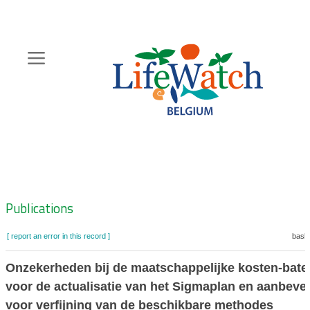
Skip
to
main
content
Hoofdnavigatie
Zoeknavigatie
Publications
[ report an error in this record ]
baske
Onzekerheden bij de maatschappelijke kosten-bate
voor de actualisatie van het Sigmaplan en aanbeve
voor verfijning van de beschikbare methodes