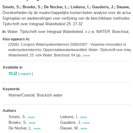
Smets, S.; Broekx, S.; De Nocker, L.; Liekens, I.; Gauderis, J.; Dauwe, 
Onzekerheden bij de maatschappelijke kosten-baten analyse voor de actuali
Sigmaplan en aanbevelingen voor verfijning van de beschikbare methodes.
Tijdschrift over Integraal Waterbeleid 25
: 27-32
Water: Tijdschrift over Integraal Waterbeleid. v.z.w. WATER: Boechout,
In:
m
Also appears in:
(2006). Congres Watersysteemkennis 2006/2007 - Vlaamse innovaties in
watersysteemkennis: Oppervlaktewaterkwantiteit.
Water: Tijdschrift over Integ
Waterbeleid
, 25. vzw Water: Boechout. 64 pp.,
more
Available in
VLIZ
[
request
]
Keywords
Marine/Coastal; Brackish water
Authors
Smets, S.
Liekens, I.
,
more
,
more
Broekx, S.
Gauderis, J.
,
more
,
more
De Nocker, L.
Dauwe, W.
,
more
,
more