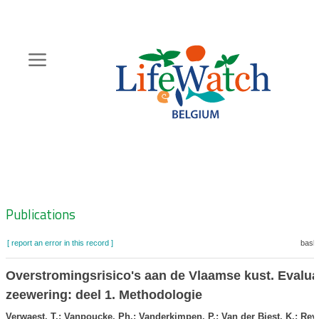
Skip
to
main
content
Hoofdnavigatie
Zoeknavigatie
Publications
[ report an error in this record ]
baske
Overstromingsrisico's aan de Vlaamse kust. Evalua
zeewering: deel 1. Methodologie
Verwaest, T.; Vanpoucke, Ph.; Vanderkimpen, P.; Van der Biest, K.; Reyn