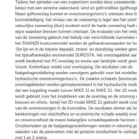
Tijdens het optreden van een superstorm worden deze zeewerende 
belast met een extreme waterstand, wind en golfcondities (golfhoogte
Naast golfoverslag kunnen er overstromingsrisico’s ontstaan door fal
kustverdediging: het niveau van de zeewering is lager dan het stormw
natuurlijke zeewering (duin) erodeert en/of de harde zeewering faalt o
wijze waardoor bressen kunnen ontstaan. De evaluatie van het veilig
van de zeewering gebeurt met behulp van verschillende numerieke m
het SWAN2D kustzonemodel worden de golfrandvoorwaarden ter hoo
-5m-lijn en in de havens bepaald, strand- en duinafslag worden gemo
het tijdsafhankelijke erosiemodel DUROSTA, het overslagdebiet aan 
wordt berekend met PC-overslag en erosie aan landzijde wordt gesim
Visser- Kortenhaus model voor overtopping. De resultaten van de
faalgedragmodellering worden vervolgens gebruikt voor het modeller
hydraulische overstromingsrisico’s. De zwakke schakels (breslocatie
overslagdebieten worden geïmplementeerd in het hydraulische mode
dat een koppeling maakt tussen MIKE 11 en MIKE 21. Het 1D mode
wordt gebruikt voor het modelleren van de overslag en de stroming 
bressen en sifons, terwijl het 2D model MIKE 21 gebruikt wordt voor
van de overstromingen in de kustvlakte. De resultaten dienen als bas
berekeningen van slachtoffers en economische schade waarbij overs
en stroomsnelheid de meest belangrijke schadebepalende factoren zi
Onzekerheden op de faalgedragmodelleringen worden in rekening geb
waarden van de parameters met de grootste onzekerheid te verhogen 
met 1 en 2 sigma.