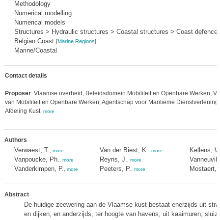
Methodology
Numerical modelling
Numerical models
Structures > Hydraulic structures > Coastal structures > Coast defence
Belgian Coast
[
Marine Regions
]
Marine/Coastal
Contact details
Proposer
: Vlaamse overheid; Beleidsdomein Mobiliteit en Openbare Werken; Vl
van Mobiliteit en Openbare Werken; Agentschap voor Maritieme Dienstverlening 
Afdeling Kust
,
more
Authors
Verwaest, T.
Van der Biest, K.
Kellens, W
,
more
,
more
Vanpoucke, Ph.
Reyns, J.
Vanneuvill
,
more
,
more
Vanderkimpen, P.
Peeters, P.
Mostaert, 
,
more
,
more
Abstract
De huidige zeewering aan de Vlaamse kust bestaat enerzijds uit stra
en dijken, en anderzijds, ter hoogte van havens, uit kaaimuren, slui