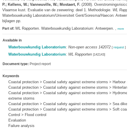
P.; Kellens, W.; Vanneuville, W.; Mostaert, F.
(2008). Overstromingsrisico'
Vlaamse kust. Evaluatie van de zeewering: deel 1. Methodologie.
WL Rappo
Waterbouwkundig Laboratorium/Universiteit Gent/Soresma/Haecon: Antwerp
bijlagen pp.
WL Rapporten. Waterbouwkundig Laboratorium: Antwerpen. ,
Part of:
more
Available in
Waterbouwkundig Laboratorium
:
Non-open access 142072
[
request
]
Waterbouwkundig Laboratorium
:
WL Rapporten
[142143]
Document type:
Project report
Keywords
Coastal protection > Coastal safety against extreme storms > Harbour s
Coastal protection > Coastal safety against extreme storms > Hinterlan
Coastal protection > Coastal safety against extreme storms > Hydromet
extreme storms
Coastal protection > Coastal safety against extreme storms > Sea dike
Coastal protection > Coastal safety against extreme storms > Soft coas
Control > Flood control
Evaluation
Failure analysis