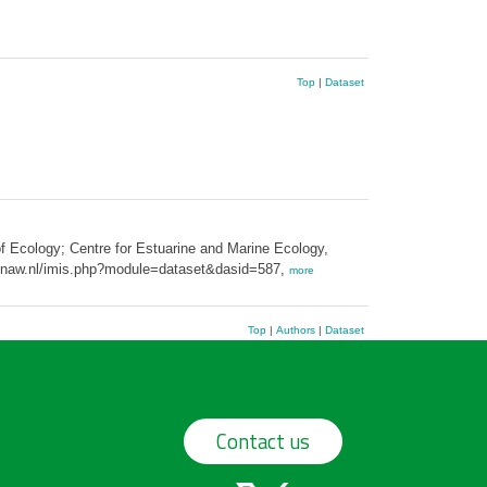
Top
|
Dataset
 Ecology; Centre for Estuarine and Marine Ecology,
o.knaw.nl/imis.php?module=dataset&dasid=587,
more
Top
|
Authors
|
Dataset
Contact us