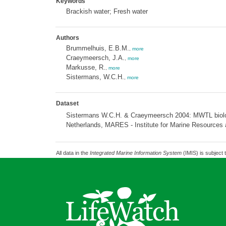
Keywords
Brackish water; Fresh water
Authors
Brummelhuis, E.B.M.
,
more
Craeymeersch, J.A.
,
more
Markusse, R.
,
more
Sistermans, W.C.H.
,
more
Dataset
Sistermans W.C.H. & Craeymeersch 2004: MWTL biologic
Netherlands, MARES - Institute for Marine Resources
All data in the
Integrated Marine Information System
(IMIS) is subject 