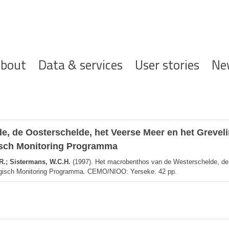
ofdnavigatie
bout
Data & services
User stories
Ne
, de Oosterschelde, het Veerse Meer en het Greveli
gisch Monitoring Programma
R.; Sistermans, W.C.H.
(1997). Het macrobenthos van de Westerschelde, de
iologisch Monitoring Programma. CEMO/NIOO: Yerseke. 42 pp.