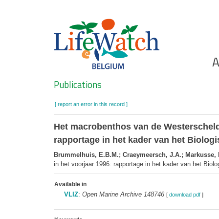
Skip
to
main
content
Ho
A
Search
Publications
[ report an error in this record ]
Het macrobenthos van de Westerschelde
rapportage in het kader van het Biolo
Brummelhuis, E.B.M.; Craeymeersch, J.A.; Markusse, 
in het voorjaar 1996: rapportage in het kader van het B
Available in
VLIZ
:
Open Marine Archive 148746
[
download pdf
]