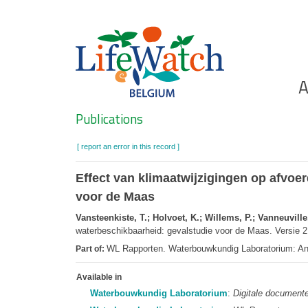
Skip
to
main
content
Ho
A
Search
Publications
[ report an error in this record ]
Effect van klimaatwijzigingen op afvoe
voor de Maas
Vansteenkiste, T.; Holvoet, K.; Willems, P.; Vanneuville,
waterbeschikbaarheid: gevalstudie voor de Maas. Versie 2
WL Rapporten. Waterbouwkundig Laboratorium: An
Part of:
Available in
Waterbouwkundig Laboratorium
:
Digitale document