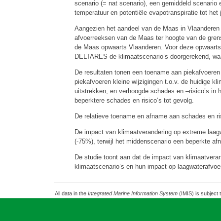
scenario (= nat scenario), een gemiddeld scenario 
temperatuur en potentiële evapotranspiratie tot het 
Aangezien het aandeel van de Maas in Vlaanderen b
afvoerreeksen van de Maas ter hoogte van de gren
de Maas opwaarts Vlaanderen. Voor deze opwaartse
DELTARES de klimaatscenario’s doorgerekend, waarn
De resultaten tonen een toename aan piekafvoeren 
piekafvoeren kleine wijzigingen t.o.v. de huidige 
uitstrekken, en verhoogde schades en –risico’s in
beperktere schades en risico’s tot gevolg.
De relatieve toename en afname aan schades en risi
De impact van klimaatverandering op extreme laagw
(-75%), terwijl het middenscenario een beperkte af
De studie toont aan dat de impact van klimaatveran
klimaatscenario’s en hun impact op laagwaterafvoe
All data in the
Integrated Marine Information System
(IMIS) is subject 