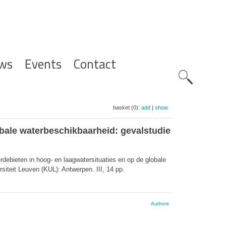
ws
Events
Contact
Zoeknavig
basket (0):
add
|
show
obale waterbeschikbaarheid: gevalstudie
rdebieten in hoog- en laagwatersituaties en op de globale
iteit Leuven (KUL): Antwerpen. III, 14 pp.
Authors