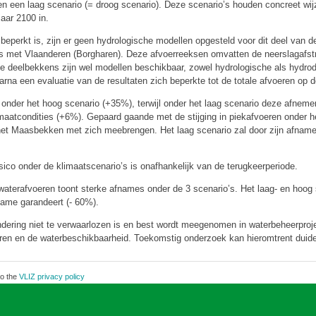
en een laag scenario (= droog scenario). Deze scenario’s houden concreet wi
jaar 2100 in.
eperkt is, zijn er geen hydrologische modellen opgesteld voor dit deel van
s met Vlaanderen (Borgharen). Deze afvoerreeksen omvatten de neerslagafst
 deelbekkens zijn wel modellen beschikbaar, zowel hydrologische als hydro
a een evaluatie van de resultaten zich beperkte tot de totale afvoeren op 
onder het hoog scenario (+35%), terwijl onder het laag scenario deze afneme
klimaatcondities (+6%). Gepaard gaande met de stijging in piekafvoeren onder 
 het Maasbekken met zich meebrengen. Het laag scenario zal door zijn afnam
co onder de klimaatscenario’s is onafhankelijk van de terugkeerperiode.
aterafvoeren toont sterke afnames onder de 3 scenario’s. Het laag- en hoog 
name garandeert (- 60%).
dering niet te verwaarlozen is en best wordt meegenomen in waterbeheerprojec
ren en de waterbeschikbaarheid. Toekomstig onderzoek kan hieromtrent duidel
to the
VLIZ privacy policy