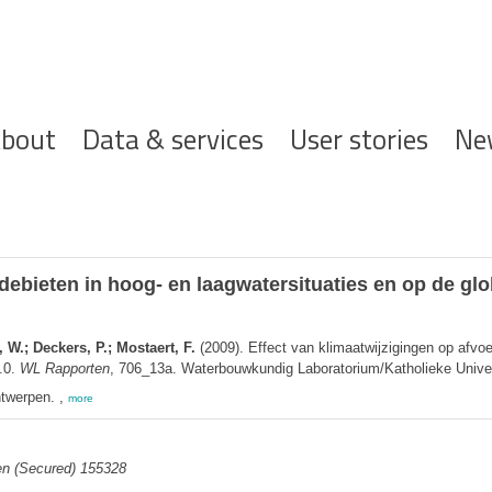
ofdnavigatie
bout
Data & services
User stories
Ne
rdebieten in hoog- en laagwatersituaties en op de gl
 W.; Deckers, P.; Mostaert, F.
(2009). Effect van klimaatwijzigingen op afvoe
.0.
WL Rapporten
, 706_13a. Waterbouwkundig Laboratorium/Katholieke Univers
twerpen. ,
more
en (Secured) 155328