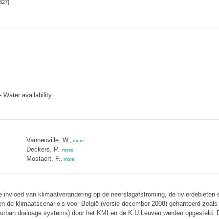
327]
Water availability
Vanneuville, W.
,
more
Deckers, P.
,
more
Mostaert, F.
,
more
e invloed van klimaatverandering op de neerslagafstroming, de rivierdebieten 
n de klimaatscenario’s voor België (versie december 2008) gehanteerd zoals
d urban drainage systems) door het KMI en de K.U.Leuven werden opgesteld. 