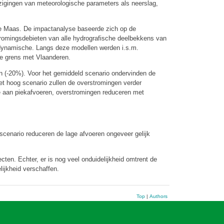
jzigingen van meteorologische parameters als neerslag,
 de Maas. De impactanalyse baseerde zich op de
romingsdebieten van alle hydrografische deelbekkens van
dynamische. Langs deze modellen werden i.s.m.
de grens met Vlaanderen.
n (-20%). Voor het gemiddeld scenario ondervinden de
het hoog scenario zullen de overstromingen verder
e aan piekafvoeren, overstromingen reduceren met
scenario reduceren de lage afvoeren ongeveer gelijk
ten. Echter, er is nog veel onduidelijkheid omtrent de
ijkheid verschaffen.
Top
|
Authors