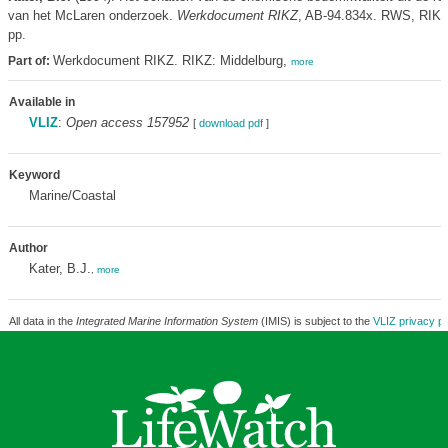
van het McLaren onderzoek.
Werkdocument RIKZ
, AB-94.834x. RWS, RIKZ: 
pp.
Werkdocument RIKZ. RIKZ: Middelburg,
Part of:
more
Available in
VLIZ
:
Open access 157952
[
download pdf
]
Keyword
Marine/Coastal
Author
Kater, B.J.
,
more
All data in the
Integrated Marine Information System
(IMIS) is subject to the
VLIZ privacy po