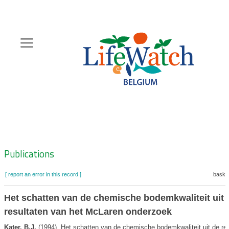
Skip
to
main
content
Hoofdnavigatie
Zoeknavigatie
Publications
[ report an error in this record ]
basket
Het schatten van de chemische bodemkwaliteit uit 
resultaten van het McLaren onderzoek
Kater, B.J.
(1994). Het schatten van de chemische bodemkwaliteit uit de res