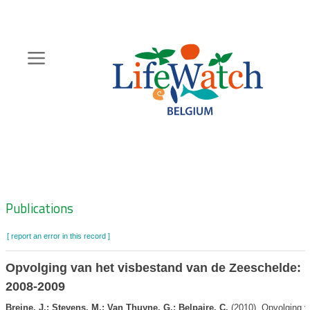
Skip
to
main
content
Hoofdnavigatie
Zoeknavigatie
Publications
[ report an error in this record ]
Opvolging van het visbestand van de Zeeschelde: r
2008-2009
Breine, J.; Stevens, M.; Van Thuyne, G.; Belpaire, C.
(2010). Opvolging v