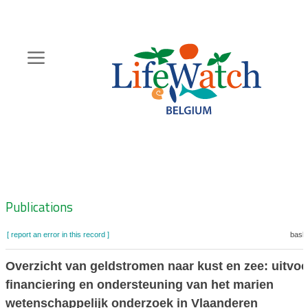
Skip
to
main
content
Hoofdnavigatie
Zoeknavigatie
Publications
[ report an error in this record ]
baske
Overzicht van geldstromen naar kust en zee: uitvoe
financiering en ondersteuning van het marien
wetenschappelijk onderzoek in Vlaanderen