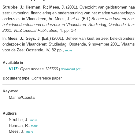
Strubbe, J.; Herman, R.; Mees, J.
(2001). Overzicht van geldstromen naar
zee: uitvoering, financiering en ondersteuning van het marien wetenschappel
onderzoek in Vlaanderen,
in
: Mees, J.
et al.
(Ed.)
Beheer van kust en zee:
beleidsondersteunend onderzoek in Vlaanderen: Studiedag, Oostende, 9 n
2001. VLIZ Special Publication,
4: pp. 1-4
Mees, J.; Seys, J. (Ed.)
(2001). Beheer van kust en zee: beleidsonders
In:
onderzoek in Vlaanderen: Studiedag, Oostende, 9 november 2001. Vlaams I
voor de Zee: Oostende. IV, 82 pp.,
more
Available in
VLIZ
:
Open access 125566
[
download pdf
]
Document type:
Conference paper
Keyword
Marine/Coastal
Authors
Strubbe, J.
,
more
Herman, R.
,
more
Mees, J.
,
more