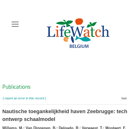
Skip
to
main
content
Hoofdnavigatie
Zoeknavigatie
Publications
[ report an error in this record ]
baske
Nautische toegankelijkheid haven Zeebrugge: tech
ontwerp schaalmodel
Willems, M.; Van Dingenen, B.; Delgado, R.; Verwaest, T.; Mostaert, F.
(