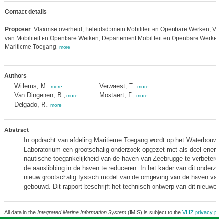
Contact details
Proposer
: Vlaamse overheid; Beleidsdomein Mobiliteit en Openbare Werken; Vl
van Mobiliteit en Openbare Werken; Departement Mobiliteit en Openbare Werken
Maritieme Toegang
,
more
Authors
Willems, M.
Verwaest, T.
,
more
,
more
Van Dingenen, B.
Mostaert, F.
,
more
,
more
Delgado, R.
,
more
Abstract
In opdracht van afdeling Maritieme Toegang wordt op het Waterbouw
Laboratorium een grootschalig onderzoek opgezet met als doel enerz
nautische toegankelijkheid van de haven van Zeebrugge te verbetere
de aanslibbing in de haven te reduceren. In het kader van dit onderz
nieuw grootschalig fysisch model van de omgeving van de haven va
gebouwd. Dit rapport beschrijft het technisch ontwerp van dit nieuwe
All data in the
Integrated Marine Information System
(IMIS) is subject to the
VLIZ privacy po