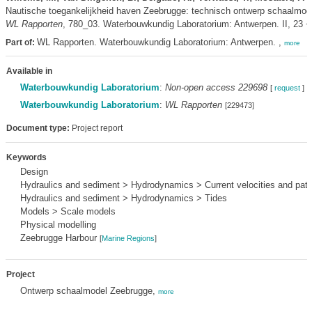
Nautische toegankelijkheid haven Zeebrugge: technisch ontwerp schaalmodel
WL Rapporten
, 780_03. Waterbouwkundig Laboratorium: Antwerpen. II, 23 + 4
WL Rapporten. Waterbouwkundig Laboratorium: Antwerpen. ,
Part of:
more
Available in
Waterbouwkundig Laboratorium
:
Non-open access 229698
[
request
]
Waterbouwkundig Laboratorium
:
WL Rapporten
[229473]
Document type:
Project report
Keywords
Design
Hydraulics and sediment > Hydrodynamics > Current velocities and patt
Hydraulics and sediment > Hydrodynamics > Tides
Models > Scale models
Physical modelling
Zeebrugge Harbour
[
Marine Regions
]
Project
Ontwerp schaalmodel Zeebrugge,
more