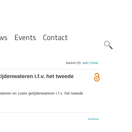
ws
Events
Contact
Zoeknavig
basket (0):
add
|
show
jdenwateren i.f.v. het tweede
teren en zoete getijdenwateren i.f.v. het tweede
Authors