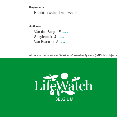
Keywords
Brackish water; Fresh water
Authors
Van den Bergh, E.
,
more
Speybroeck, J.
,
more
Van Braeckel, A.
,
more
All data in the
Integrated Marine Information System
(IMIS) is subject 