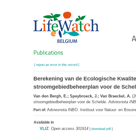
Skip
to
main
content
Ho
A
Search
Publications
[ report an error in this record ]
Berekening van de Ecologische Kwalitei
stroomgebiedbeheerplan voor de Sche
Van den Bergh, E.; Speybroeck, J.; Van Braeckel, A.
(2
stroomgebiedbeheerplan voor de Schelde.
Adviesnota IN
Adviesnota INBO. Instituut voor Natuur- en Boson
Part of:
Available in
VLIZ
:
Open access 301914
[
download pdf
]