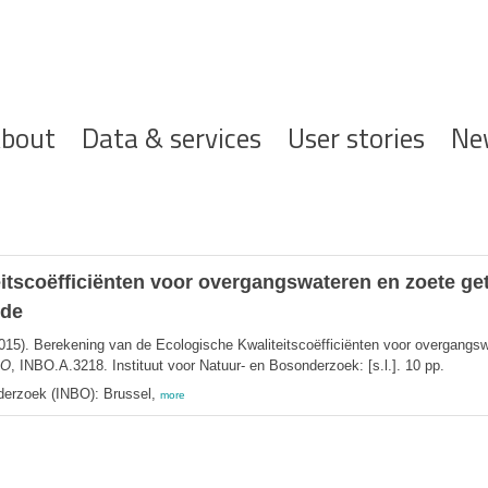
ofdnavigatie
bout
Data & services
User stories
Ne
tscoëfficiënten voor overgangswateren en zoete geti
lde
015). Berekening van de Ecologische Kwaliteitscoëfficiënten voor overgangswa
BO
, INBO.A.3218. Instituut voor Natuur- en Bosonderzoek: [s.l.]. 10 pp.
derzoek (INBO): Brussel,
more