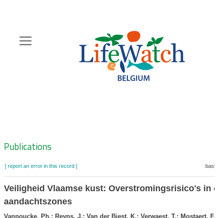
Skip
to
main
content
Hoofdnavigatie
Zoeknavigatie
Publications
[ report an error in this record ]
baske
Veiligheid Vlaamse kust: Overstromingsrisico's in 
aandachtszones
Vanpoucke, Ph.; Reyns, J.; Van der Biest, K.; Verwaest, T.; Mostaert, F.