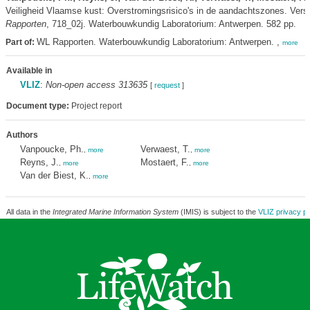
Veiligheid Vlaamse kust: Overstromingsrisico's in de aandachtszones. Vers
Rapporten
, 718_02j. Waterbouwkundig Laboratorium: Antwerpen. 582 pp.
WL Rapporten. Waterbouwkundig Laboratorium: Antwerpen. ,
Part of:
more
Available in
VLIZ
:
Non-open access 313635
[
request
]
Document type:
Project report
Authors
Vanpoucke, Ph.
Verwaest, T.
,
more
,
more
Reyns, J.
Mostaert, F.
,
more
,
more
Van der Biest, K.
,
more
All data in the
Integrated Marine Information System
(IMIS) is subject to the
VLIZ privacy po