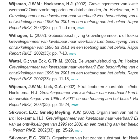
Wijsman, J.W.M.; Hoeksema, H.J.
(2002). Grevelingenmeer van kwets
weerbaar? Onderzoeksrapporten en databestanden,
in
: Hoeksema, H.J.
Grevelingenmeer van kwetsbaar naar weerbaar? Een beschrijving van d
ontwikkelingen van 1996 tot 2001 en een toetsing aan het beleid. Rappo
Report RIKZ,
2002(33): pp. 1 cd-rom,
more
Withagen, L.
(2002). Gebiedsbeschrijving Grevelingenmeer,
in
: Hoekse
Grevelingenmeer van kwetsbaar naar weerbaar? Een beschrijving van d
ontwikkelingen van 1996 tot 2001 en een toetsing aan het beleid. Rappo
Report RIKZ,
2002(33): pp. 7-10,
more
Wattel, G.; van Eck, G.Th.M.
(2002). De waterhuishouding,
in
: Hoeksem
Grevelingenmeer van kwetsbaar naar weerbaar? Een beschrijving van d
ontwikkelingen van 1996 tot 2001 en een toetsing aan het beleid. Rappo
Report RIKZ,
2002(33): pp. 11-18,
more
Wijsman, J.W.M.; Liek, G.A.
(2002). Stratificatie en zuurstofdeficiëntie
Hoeksema, H.J.
Grevelingenmeer van kwetsbaar naar weerbaar? Een be
de ontwikkelingen van 1996 tot 2001 en een toetsing aan het beleid. Ra
Report RIKZ,
2002(33): pp. 19-24,
more
Stikvoort, E.C.; Gmelig Meyling, A.W.
(2002). Organismen van het har
in
: Hoeksema, H.J.
Grevelingenmeer van kwetsbaar naar weerbaar? Een
van de ontwikkelingen van 1996 tot 2001 en een toetsing aan het beleid
= Report RIKZ,
2002(33): pp. 25-29,
more
Stikvoort, E.C.
(2002). Organismen van het zachte substraat,
in
: Hoek