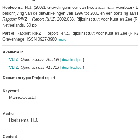
Hoeksema, H.J.
(2002). Grevelingenmeer van kwetsbaar naar weerbaar? E
beschrijving van de ontwikkelingen van 1996 tot 2001 en een toetsing aan he
Rapport RIKZ = Report RIKZ
, 2002.033. Rijksinstituut voor Kust en Zee (RI
Netherlands. 60 pp.
Rapport RIKZ = Report RIKZ. Rijksinstituut voor Kust en Zee (RIKZ)
Part of:
Gravenhage. ISSN 0927-3980,
more
Available in
VLIZ
:
Open access 259339
[
download pdf
]
VLIZ
:
Open access 415313
[
download pdf
]
Document type:
Project report
Keyword
Marine/Coastal
Author
Hoeksema, H.J.
Content