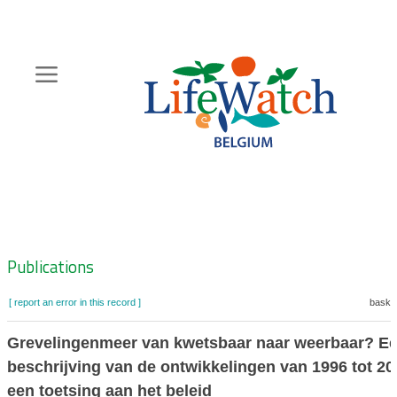
Skip
to
main
content
Hoofdnavigatie
Zoeknavigatie
Publications
[ report an error in this record ]
basket
Grevelingenmeer van kwetsbaar naar weerbaar? E
beschrijving van de ontwikkelingen van 1996 tot 20
een toetsing aan het beleid