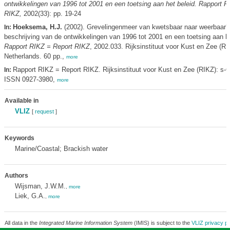
ontwikkelingen van 1996 tot 2001 en een toetsing aan het beleid. Rapport 
RIKZ,
2002(33): pp. 19-24
Hoeksema, H.J.
(2002). Grevelingenmeer van kwetsbaar naar weerbaar
In:
beschrijving van de ontwikkelingen van 1996 tot 2001 en een toetsing aan he
Rapport RIKZ = Report RIKZ
, 2002.033. Rijksinstituut voor Kust en Zee (RI
Netherlands. 60 pp.,
more
Rapport RIKZ = Report RIKZ. Rijksinstituut voor Kust en Zee (RIKZ): s-
In:
ISSN 0927-3980,
more
Available in
VLIZ
[
request
]
Keywords
Marine/Coastal; Brackish water
Authors
Wijsman, J.W.M.
,
more
Liek, G.A.
,
more
All data in the
Integrated Marine Information System
(IMIS) is subject to the
VLIZ privacy po