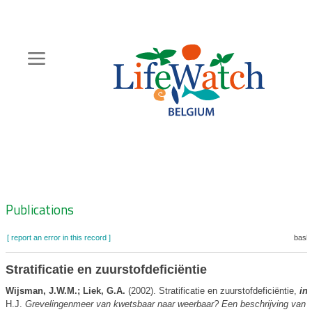
Skip
to
main
content
Hoofdnavigatie
Zoeknavigatie
Publications
[ report an error in this record ]
baske
Stratificatie en zuurstofdeficiëntie
Wijsman, J.W.M.; Liek, G.A.
(2002). Stratificatie en zuurstofdeficiëntie,
in
H.J.
Grevelingenmeer van kwetsbaar naar weerbaar? Een beschrijving van 