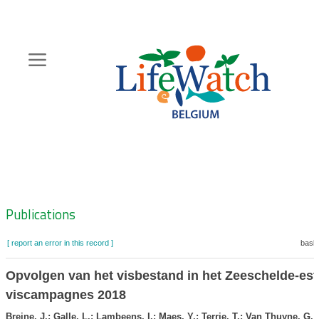
Skip
to
main
content
Hoofdnavigatie
Zoeknavigatie
Publications
[ report an error in this record ]
baske
Opvolgen van het visbestand in het Zeeschelde-es
viscampagnes 2018
Breine, J.; Galle, L.; Lambeens, I.; Maes, Y.; Terrie, T.; Van Thuyne, G.
(