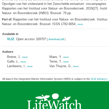
Opvolgen van het visbestand in het Zeeschelde-estuarium: viscampagnes 2
Rapporten van het Instituut voor Natuur- en Bosonderzoek
, 2019(27). Instit
Natuur- en Bosonderzoek (INBO): Brussel. 79 pp.
Rapporten van het Instituut voor Natuur- en Bosonderzoek. Instituut
Part of:
Natuur- en Bosonderzoek: Brussel. ISSN 1782-9054,
more
Available in
VLIZ
:
Open access 328707
[
download pdf
]
Authors
Breine, J.
Maes, Y.
,
more
,
more
Galle, L.
Terrie, T.
,
more
,
more
Lambeens, I.
Van Thuyne, G.
,
more
,
more
All data in the
Integrated Marine Information System
(IMIS) is subject to the
VLIZ privacy po