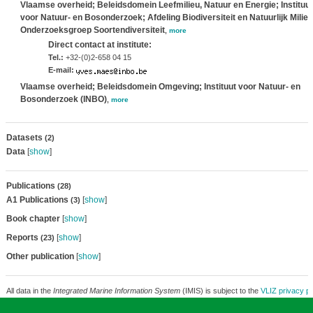
Vlaamse overheid; Beleidsdomein Leefmilieu, Natuur en Energie; Instituut
voor Natuur- en Bosonderzoek; Afdeling Biodiversiteit en Natuurlijk Milieu
Onderzoeksgroep Soortendiversiteit
,
more
Direct contact at institute:
Tel.:
+32-(0)2-658 04 15
E-mail:
Vlaamse overheid; Beleidsdomein Omgeving; Instituut voor Natuur- en
Bosonderzoek (INBO)
,
more
Datasets
(2)
Data
[
show
]
Publications
(28)
A1 Publications
[
show
]
(3)
Book chapter
[
show
]
Reports
[
show
]
(23)
Other publication
[
show
]
All data in the
Integrated Marine Information System
(IMIS) is subject to the
VLIZ privacy po