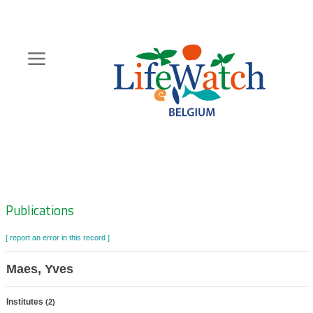
Skip
to
main
content
Hoofdnavigatie
Zoeknavigatie
Publications
[ report an error in this record ]
Maes, Yves
Institutes
(2)