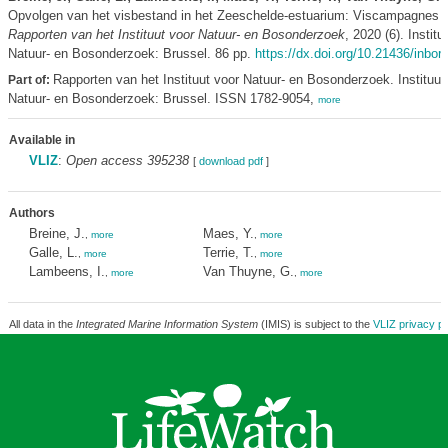
Opvolgen van het visbestand in het Zeeschelde-estuarium: Viscampagnes 
Rapporten van het Instituut voor Natuur- en Bosonderzoek
, 2020 (6). Institu
Natuur- en Bosonderzoek: Brussel. 86 pp.
https://dx.doi.org/10.21436/inbor
Rapporten van het Instituut voor Natuur- en Bosonderzoek. Instituut
Part of:
Natuur- en Bosonderzoek: Brussel. ISSN 1782-9054,
more
Available in
VLIZ
:
Open access 395238
[
download pdf
]
Authors
Breine, J.
Maes, Y.
,
more
,
more
Galle, L.
Terrie, T.
,
more
,
more
Lambeens, I.
Van Thuyne, G.
,
more
,
more
All data in the
Integrated Marine Information System
(IMIS) is subject to the
VLIZ privacy po