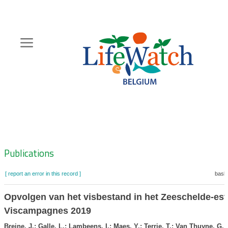
Skip
to
main
content
Hoofdnavigatie
Zoeknavigatie
Publications
[ report an error in this record ]
baske
Opvolgen van het visbestand in het Zeeschelde-es
Viscampagnes 2019
Breine, J.; Galle, L.; Lambeens, I.; Maes, Y.; Terrie, T.; Van Thuyne, G.
(