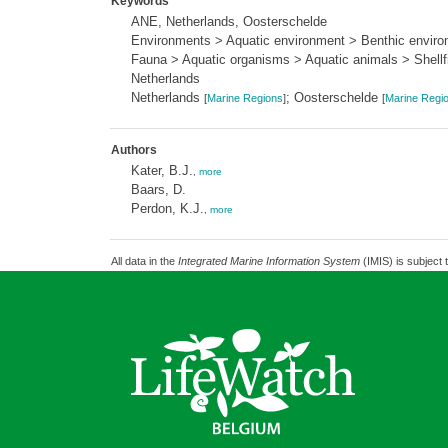
Keywords
ANE, Netherlands, Oosterschelde
Environments > Aquatic environment > Benthic environ
Fauna > Aquatic organisms > Aquatic animals > Shellf
Netherlands
Netherlands
; Oosterschelde
[
Marine Regions
]
[
Marine Regi
Authors
Kater, B.J.
,
more
Baars, D.
Perdon, K.J.
,
more
All data in the
Integrated Marine Information System
(IMIS) is subject 