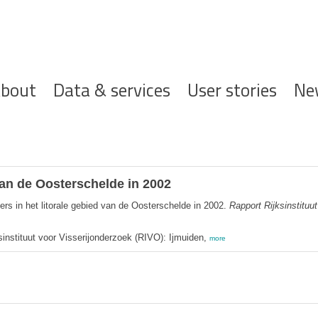
ofdnavigatie
bout
Data & services
User stories
Ne
van de Oosterschelde in 2002
rs in het litorale gebied van de Oosterschelde in 2002.
Rapport Rijksinstituu
ksinstituut voor Visserijonderzoek (RIVO): Ijmuiden,
more