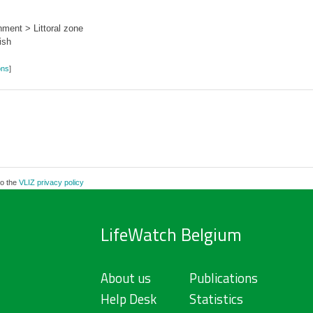
ment > Littoral zone
ish
ons
]
to the
VLIZ privacy policy
LifeWatch Belgium
About us
Publications
Help Desk
Statistics