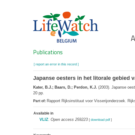
Skip
to
main
content
Ho
A
Search
Publications
[ report an error in this record ]
Japanse oesters in het litorale gebied 
Kater, B.J.; Baars, D.; Perdon, K.J.
(2003). Japanse oeste
20 pp.
Rapport Rijksinstituut voor Visserijonderzoek. Rij
Part of:
Available in
VLIZ
:
Open access 259223
[
download pdf
]