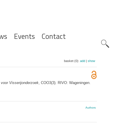
ws
Events
Contact
Zoeknavig
basket (0):
add
|
show
t voor Visserijonderzoek
, COO3(3). RIVO: Wageningen.
Authors