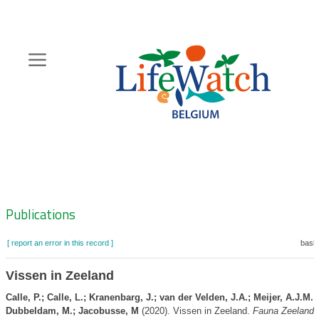
Skip
to
main
content
Hoofdnavigatie
Zoeknavigatie
Publications
[ report an error in this record ]
baske
Vissen in Zeeland
Calle, P.; Calle, L.; Kranenbarg, J.; van der Velden, J.A.; Meijer, A.J.M.; 
Dubbeldam, M.; Jacobusse, M
(2020). Vissen in Zeeland.
Fauna Zeelandi