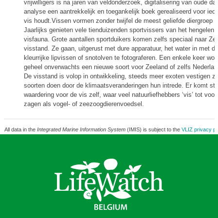
vrijwilligers is na jaren van veldonderzoek, digitalisering van oude da
analyse een aantrekkelijk en toegankelijk boek gerealiseerd voor ied
vis houdt.Vissen vormen zonder twijfel de meest geliefde diergroep 
Jaarlijks genieten vele tienduizenden sportvissers van het hengele
visfauna. Grote aantallen sportduikers komen zelfs speciaal naar Ze
visstand. Ze gaan, uitgerust met dure apparatuur, het water in met 
kleurrijke lipvissen of snotolven te fotograferen. Een enkele keer word
geheel onverwachts een nieuwe soort voor Zeeland of zelfs Nederlan
De visstand is volop in ontwikkeling, steeds meer exoten vestigen zi
soorten doen door de klimaatsveranderingen hun intrede. Er komt s
waardering voor de vis zelf, waar veel natuurliefhebbers ‘vis’ tot voor
zagen als vogel- of zeezoogdierenvoedsel.
All data in the
Integrated Marine Information System
(IMIS) is subject to the
VLIZ privacy po