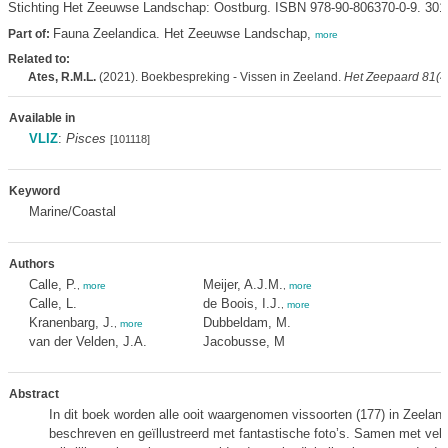
Stichting Het Zeeuwse Landschap: Oostburg. ISBN 978-90-806370-0-9. 301
Fauna Zeelandica. Het Zeeuwse Landschap,
Part of:
more
Related to:
Ates, R.M.L.
(2021). Boekbespreking - Vissen in Zeeland.
Het Zeepaard 81(4
Available in
VLIZ
:
Pisces
[101118]
Keyword
Marine/Coastal
Authors
Calle, P.
Meijer, A.J.M.
,
more
,
more
Calle, L.
de Boois, I.J.
,
more
Kranenbarg, J.
Dubbeldam, M.
,
more
van der Velden, J.A.
Jacobusse, M
Abstract
In dit boek worden alle ooit waargenomen vissoorten (177) in Zeeland
beschreven en geïllustreerd met fantastische foto’s. Samen met vele