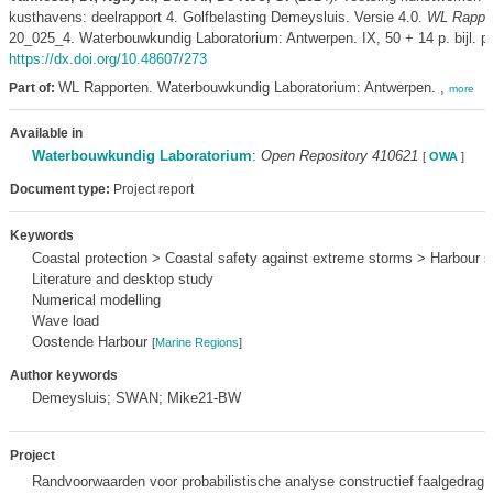
kusthavens: deelrapport 4. Golfbelasting Demeysluis. Versie 4.0.
WL Rappo
20_025_4. Waterbouwkundig Laboratorium: Antwerpen. IX, 50 + 14 p. bijl. p
https://dx.doi.org/10.48607/273
WL Rapporten. Waterbouwkundig Laboratorium: Antwerpen. ,
Part of:
more
Available in
Waterbouwkundig Laboratorium
:
Open Repository 410621
[
OWA
]
Document type:
Project report
Keywords
Coastal protection > Coastal safety against extreme storms > Harbour s
Literature and desktop study
Numerical modelling
Wave load
Oostende Harbour
[
Marine Regions
]
Author keywords
Demeysluis; SWAN; Mike21-BW
Project
Randvoorwaarden voor probabilistische analyse constructief faalgedrag