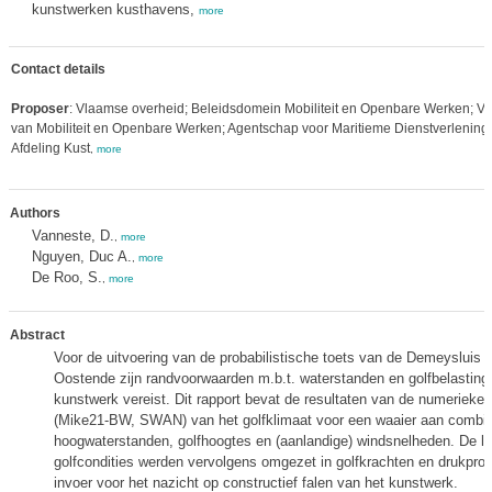
kunstwerken kusthavens,
more
Contact details
Proposer
: Vlaamse overheid; Beleidsdomein Mobiliteit en Openbare Werken; Vl
van Mobiliteit en Openbare Werken; Agentschap voor Maritieme Dienstverlening 
Afdeling Kust
,
more
Authors
Vanneste, D.
,
more
Nguyen, Duc A.
,
more
De Roo, S.
,
more
Abstract
Voor de uitvoering van de probabilistische toets van de Demeysluis 
Oostende zijn randvoorwaarden m.b.t. waterstanden en golfbelasting
kunstwerk vereist. Dit rapport bevat de resultaten van de numerieke 
(Mike21-BW, SWAN) van het golfklimaat voor een waaier aan combin
hoogwaterstanden, golfhoogtes en (aanlandige) windsnelheden. De lo
golfcondities werden vervolgens omgezet in golfkrachten en drukprofi
invoer voor het nazicht op constructief falen van het kunstwerk.