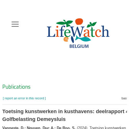
Skip
to
main
content
Hoofdnavigatie
Zoeknavigatie
Publications
[ report an error in this record ]
baske
Toetsing kunstwerken in kusthavens: deelrapport 4
Golfbelasting Demeysluis
Vanneste, D.; Nguyen, Duc A.; De Roo, S.
(2024). Toetsing kunstwerken i