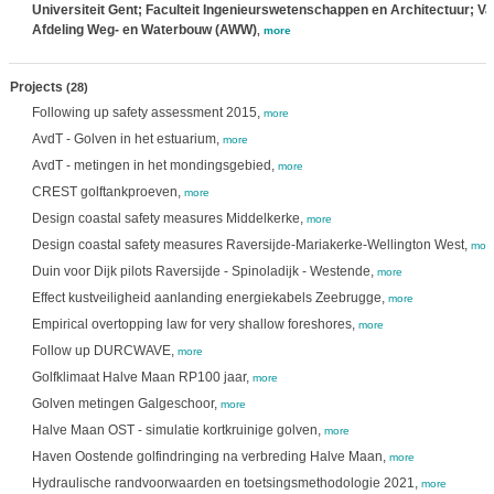
Universiteit Gent; Faculteit Ingenieurswetenschappen en Architectuur; Va
Afdeling Weg- en Waterbouw (AWW)
,
more
Projects
(28)
Following up safety assessment 2015,
more
AvdT - Golven in het estuarium,
more
AvdT - metingen in het mondingsgebied,
more
CREST golftankproeven,
more
Design coastal safety measures Middelkerke,
more
Design coastal safety measures Raversijde-Mariakerke-Wellington West,
mor
Duin voor Dijk pilots Raversijde - Spinoladijk - Westende,
more
Effect kustveiligheid aanlanding energiekabels Zeebrugge,
more
Empirical overtopping law for very shallow foreshores,
more
Follow up DURCWAVE,
more
Golfklimaat Halve Maan RP100 jaar,
more
Golven metingen Galgeschoor,
more
Halve Maan OST - simulatie kortkruinige golven,
more
Haven Oostende golfindringing na verbreding Halve Maan,
more
Hydraulische randvoorwaarden en toetsingsmethodologie 2021,
more