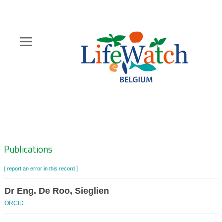
Skip
to
main
content
Hoofdnavigatie
Zoeknavigatie
Publications
[ report an error in this record ]
Dr Eng. De Roo, Sieglien
ORCID