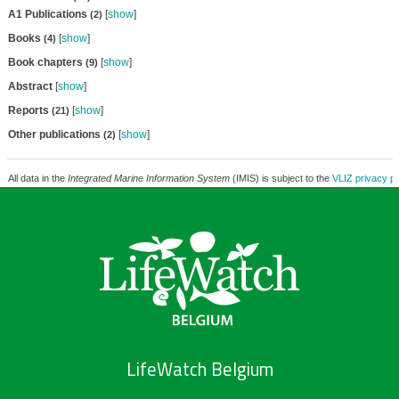
A1 Publications
[
show
]
(2)
Books
[
show
]
(4)
Book chapters
[
show
]
(9)
Abstract
[
show
]
Reports
[
show
]
(21)
Other publications
[
show
]
(2)
All data in the
Integrated Marine Information System
(IMIS) is subject to the
VLIZ privacy po
LifeWatch Belgium