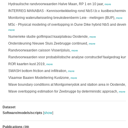
Hydraulische randvoorwaarden Halve Maan, RP 1 en 10 jaar,
more
INTERREG MANABAS - Kennisontwikkeling rond NbS t.b.v. kustbescherming
Monitoring wateruitwisseling breuksteenberm Leie - metingen (BUP),
more
MSc - Physical modeling of overtopping in Dune Dike hybrid NbS and develop
more
Numerieke studie golfimpact kaaiplateau Oostende,
more
Ondersteuning Nieuwe Sluis Zeebrugge continued,
more
Randvoorwaarden caisson Visserijsluis,
more
Randvoorwaarden voor probabilistische analyse constructief faalgedrag kun
ROR kaarten kust 2019,
more
SWASH bottom friction and infiltration,
more
Vlaamse Baaien Modellering Kustzone,
more
Wave boundary conditions at Montgomerydok and station area in Oostende,
Wave overtopping estimation for Zeebrugge by deterministic approach,
more
Dataset
Software/models/scripts
[
show
]
Publications
(39)