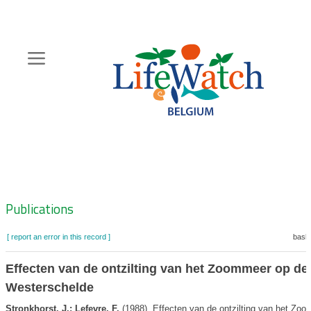
Skip
to
main
content
Hoofdnavigatie
Zoeknavigatie
Publications
[ report an error in this record ]
baske
Effecten van de ontzilting van het Zoommeer op de
Westerschelde
Stronkhorst, J.; Lefevre, F.
(1988). Effecten van de ontzilting van het Zo