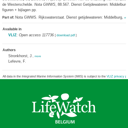
de Westerschelde.
Nota GWWS
, 88.567. Dienst Getijdewateren: Middelburg
figuren + bijlagen pp.
Nota GWWS. Rijkswaterstaat. Dienst getijdewateren: Middelburg,
Part of:
mo
Available in
VLIZ
:
Open access 117736
[
download pdf
]
Authors
Stronkhorst, J.
,
more
Lefevre, F.
All data in the
Integrated Marine Information System
(IMIS) is subject to the
VLIZ privacy po