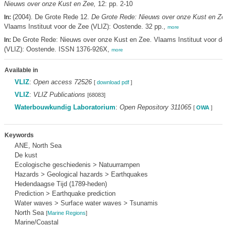
Nieuws over onze Kust en Zee,
12: pp. 2-10
(2004). De Grote Rede 12.
De Grote Rede: Nieuws over onze Kust en Ze
In:
Vlaams Instituut voor de Zee (VLIZ): Oostende. 32 pp.,
more
De Grote Rede: Nieuws over onze Kust en Zee. Vlaams Instituut voor de
In:
(VLIZ): Oostende. ISSN 1376-926X,
more
Available in
VLIZ
:
Open access 72526
[
download pdf
]
VLIZ
:
VLIZ Publications
[68083]
Waterbouwkundig Laboratorium
:
Open Repository 311065
[
OWA
]
Keywords
ANE, North Sea
De kust
Ecologische geschiedenis > Natuurrampen
Hazards > Geological hazards > Earthquakes
Hedendaagse Tijd (1789-heden)
Prediction > Earthquake prediction
Water waves > Surface water waves > Tsunamis
North Sea
[
Marine Regions
]
Marine/Coastal