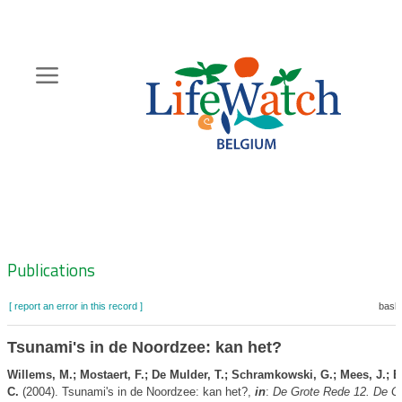
Skip
to
main
content
Hoofdnavigatie
Zoeknavigatie
Publications
[ report an error in this record ]
baske
Tsunami's in de Noordzee: kan het?
Willems, M.; Mostaert, F.; De Mulder, T.; Schramkowski, G.; Mees, J.; 
C.
(2004). Tsunami's in de Noordzee: kan het?,
in
:
De Grote Rede 12. De G