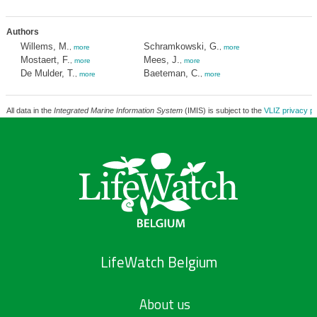
Authors
Willems, M.
Schramkowski, G.
,
more
,
more
Mostaert, F.
Mees, J.
,
more
,
more
De Mulder, T.
Baeteman, C.
,
more
,
more
All data in the
Integrated Marine Information System
(IMIS) is subject to the
VLIZ privacy po
LifeWatch Belgium
About us