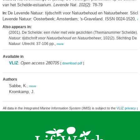
van het Schelde-estuarium.
Levende Nat. 102(2)
: 78-79
De Levende Natuur: tijdschrift voor Natuurbehoud en Natuurbeheer. Stich
In:
Levende Natuur: Oosterbeek; Amsterdam; 's-Graveland. ISSN 0024-1520,
m
Also appears in:
(2001). De Schelde: een rivier met vele gezichten (Themanummer Schelde).
Natuur: tijdschrift voor Natuurbehoud en Natuurbeheer
, 102(2). Stichting De
Natuur: Utrecht. 37-106 pp.,
more
Available in
VLIZ
:
Open access 280705
[
download pdf
]
Authors
Sabbe, K.
,
more
Kromkamp, J.
All data in the
Integrated Marine Information System
(IMIS) is subject to the
VLIZ privacy po