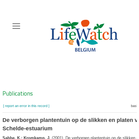
Skip
to
main
content
Hoofdnavigatie
Zoeknavigatie
Publications
[ report an error in this record ]
baske
De verborgen plantentuin op de slikken en platen v
Schelde-estuarium
Sabbe, K.; Kromkamp, J.
(2001). De verborgen plantentuin op de slikken e