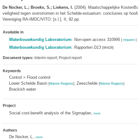
De Nocker, L.; Broekx, S.; Liekens, I.
(2004). Maatschappelijke KostenBa
veiligheid tegen overstromen in het Schelde-estuarium: conclusies op hoofdli
Vereniging RA-IMDC/VITO: [s.l.]. II, 92 pp.
Available in
Waterbouwkundig Laboratorium
:
Non-open access 310995
[
request
]
Waterbouwkundig Laboratorium
:
Rapporten D13
[96428]
Document types:
Interim report; Project report
Keywords
Control > Flood control
Lower Schelde Basin
; Zeeschelde
[
Marine Regions
]
[
Marine Regions
]
Brackish water
Project
Social cost-benefit analysis of the Sigmaplan,
more
Authors
De Nocker, L.
,
more