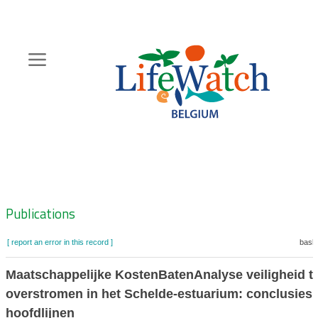
Skip
to
main
content
Hoofdnavigatie
Zoeknavigatie
Publications
[ report an error in this record ]
baske
Maatschappelijke KostenBatenAnalyse veiligheid t
overstromen in het Schelde-estuarium: conclusies
hoofdlijnen