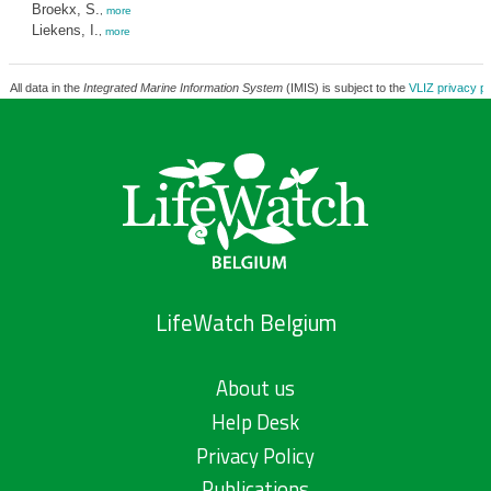
Broekx, S.
,
more
Liekens, I.
,
more
All data in the
Integrated Marine Information System
(IMIS) is subject to the
VLIZ privacy po
LifeWatch Belgium
About us
Help Desk
Privacy Policy
Publications