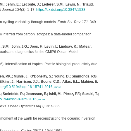
.; Jehin, E.; Leconte, J.; Lederer, S.M.; Lewis, N.; Triaud,
l Journal 154(3)
: 1-17.
https://dx.doi.org/10.3847/1538-
cycling variability through models.
Earth-Sci. Rev. 171
: 349-
m inferred from carbon isotopes: a data-model comparison
 S.M.; John, J.G.; Joos, F.; Levin, I.; Lindsay, K.; Matear,
ocols and diagnostics for the CMIP6 Ocean Model
). Intensification of tropical Pacific biological productivity due
eh, P.K.; Mühle, J.; O'Doherty, S.; Young, D.; Simmonds, P.G.;
Elkins, J.; Harrison, J.J.; Boone, C.D.; Atlas, E.L.; Mahieu, E.
oi.org/10.5194/acp-16-15741-2016
,
more
teinfeldt, R.; Jeansson, E.; Ishii, M.; Pérez, F.F.; Suzuki, T.;
10.5194/essd-8-325-2016
,
more
ocks.
Ocean Dynamics 66(3)
: 367-386.
e moment of the Earth for reconstructing the oceanic inversion
Biogeochem. Cycles 29(11)
: 1944-1961.