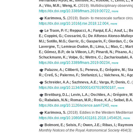
Hernandez-Ayon, M.; Isensee, K.; Koslow, T.; Levin, L.; Ma
A.; Vito, M.R.; Weng, K.
(2019). Multidisciplinary observin
https://dx.doi.org/10.3389/fmars.2019.00722
,
more
Karimova, S.
(2019). Basin- to mesoscale surface circu
https://dx.doi.org/10.1016/j.rse.2018.12.004
,
more
Le Traon, P.-Y.; Reppucci, A.; Fanjul, E.Á.; Aouf, L.; B
E.; Coppini, G.; Cossarini, G.; De Alfonso Alonso-Muñoyer
M.I.; Sotillo, M.G.; Garric, G.; Gasparin, F.; Giordan, C.;
Lavergne, T.; Lemieux-Dudon, B.; Lima, L.; Mao, C.; Martin, 
E.; Gómez, B.P.; de la Villeon, L.P.; Pinardi, N.; Pisano, A
Schuckmann, K.; Volpe, G.; Wettre, C.; Zacharioudaki, A
https://dx.doi.org/10.3389/fmars.2019.00234
,
more
Palazov, A.; Ciliberti, S.; Peneva, E.; Grégoire, M.; S
R.; Cretì, S.; Palermo, F.; Stefanizzi, L.; Valcheva, N.; Agos
Schreider, A.A.; Sazhneva, A.E.; Varga, P.; Denis, C.
(
https://dx.doi.org/10.1134/S0001437019050187
,
more
Breitburg, D.L.; Levin, L.A.; Oschlies, A.; Grégoire, M.
G.; Rabalais, N.N.; Roman, M.R.; Rose, K.A.; Seibel, B.A.
https://dx.doi.org/10.1126/science.aam7240
,
more
Karimova, S.
(2018). Eddies in the Western Mediterran
https://dx.doi.org/10.1080/01431161.2018.1454626
,
more
Bolmont, E.; Selsis, F.; Owen, J.E.; Ribas, I.; Raymond,
Monthly Notices of the Royal Astronomical Society 464(3)
: