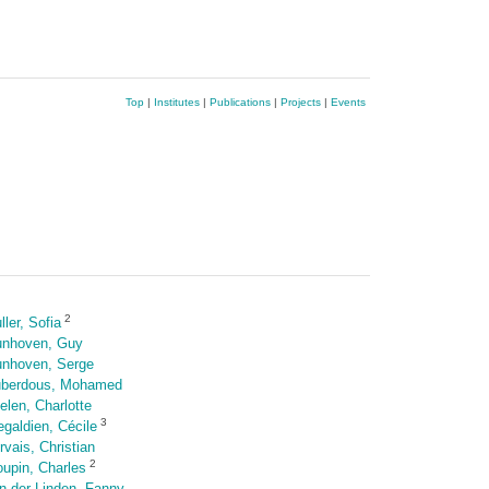
Top
|
Institutes
|
Publications
|
Projects
|
Events
2
ller, Sofia
nhoven, Guy
nhoven, Serge
berdous, Mohamed
elen, Charlotte
3
egaldien, Cécile
rvais, Christian
2
oupin, Charles
n der Linden, Fanny