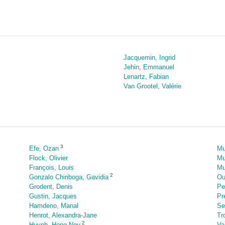
Jacquemin, Ingrid
Jehin, Emmanuel
Lenartz, Fabian
Van Grootel, Valérie
3
Efe, Ozan
Mu
Flock, Olivier
Mu
François, Louis
Mu
2
Gonzalo Chiriboga, Gavidia
Ou
Grodent, Denis
Pe
Gustin, Jacques
Pr
Hamdeno, Manal
Se
Henrot, Alexandra-Jane
Tr
2
Huynh, Hong-Ngu
Va