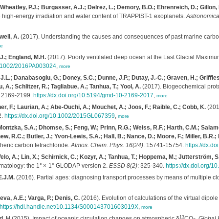
Wheatley, P.J.; Burgasser, A.J.; Delrez, L.; Demory, B.O.; Ehrenreich, D.; Gillon, M
e high-energy irradiation and water content of TRAPPIST-1 exoplanets.
Astronomica
well, A.
(2017). Understanding the causes and consequences of past marine carbon 
e
.J.; England, M.H.
(2017). Poorly ventilated deep ocean at the Last Glacial Maximu
10.1002/2016PA003024
,
more
, J.L.; Danabasoglu, G.; Doney, S.C.; Dunne, J.P.; Dutay, J.-C.; Graven, H.; Griffies,
A.; Schlitzer, R.; Tagliabue, A.; Tanhua, T.; Yool, A.
(2017). Biogeochemical prot
: 2169-2199.
https://dx.doi.org/10.5194/gmd-10-2169-2017
,
more
 F.; Laurian, A.; Abe-Ouchi, A.; Mouchet, A.; Joos, F.; Raible, C.; Cobb, K.
(2016
2.
https://dx.doi.org/10.1002/2015GL067359
,
more
; Montzka, S.A.; Dhomse, S.; Feng, W.; Prinn, R.G.; Weiss, R.F.; Harth, C.M.; Salam
ew, R.C.; Butler, J.; Yvon-Lewis, S.A.; Hall, B.; Nance, D.; Moore, F.; Miller, B.R.; 
heric carbon tetrachloride.
Atmos. Chem. Phys. 16(24)
: 15741-15754.
https://dx.d
o, A.; Lin, X.; Schirnick, C.; Kozyr, A.; Tanhua, T.; Hoppema, M.; Jutterström, S.; S
imatology: the 1° × 1° GLODAP version 2.
ESSD 8(2)
: 325-340.
https://dx.doi.org/
E.J.M.
(2016). Partial ages: diagnosing transport processes by means of multiple cl
eva, A.E.; Varga, P.; Denis, C.
(2016). Evolution of calculations of the virtual dipol
https://hdl.handle.net/10.1134/S000143701603019X
,
more
13
d, H
(2015). Impact of oceanic circulation changes on atmospheric δ
CO
.
Global 