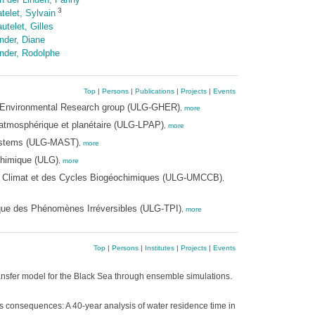
3
telet, Sylvain
utelet, Gilles
nder, Diane
nder, Rodolphe
Top
|
Persons
|
Publications
|
Projects
|
Events
d Environmental Research group (ULG-GHER)
,
more
 atmosphérique et planétaire (ULG-LPAP)
,
more
 Systems (ULG-MAST)
,
more
Chimique (ULG)
,
more
 du Climat et des Cycles Biogéochimiques (ULG-UMCCB)
,
que des Phénomènes Irréversibles (ULG-TPI)
,
more
Top
|
Persons
|
Institutes
|
Projects
|
Events
ransfer model for the Black Sea through ensemble simulations.
s consequences: A 40-year analysis of water residence time in