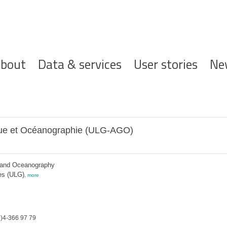
ofdnavigatie
bout
Data & services
User stories
Ne
que et Océanographie (ULG-AGO)
 and Oceanography
es (ULG)
,
more
)4-366 97 79