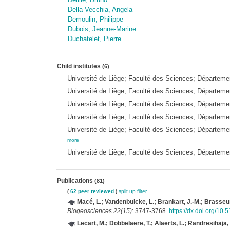
Della Vecchia, Angela
Demoulin, Philippe
Dubois, Jeanne-Marine
Duchatelet, Pierre
Child institutes
(6)
Université de Liège; Faculté des Sciences; Départe
Université de Liège; Faculté des Sciences; Départeme
Université de Liège; Faculté des Sciences; Départem
Université de Liège; Faculté des Sciences; Départem
Université de Liège; Faculté des Sciences; Départem
more
Université de Liège; Faculté des Sciences; Départem
Publications
(81)
(
62 peer reviewed
)
split up
filter
Macé, L.; Vandenbulcke, L.; Brankart, J.-M.; Brasseur,
Biogeosciences 22(15)
: 3747-3768.
https://dx.doi.org/10
Lecart, M.; Dobbelaere, T.; Alaerts, L.; Randresihaja