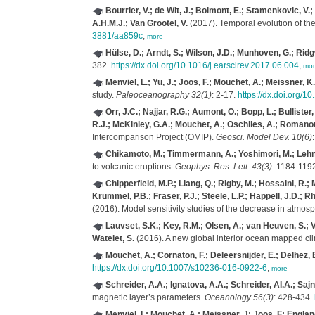
Bourrier, V.; de Wit, J.; Bolmont, E.; Stamenkovic, V.; 
A.H.M.J.; Van Grootel, V.
(2017). Temporal evolution of th
3881/aa859c
,
more
Hülse, D.; Arndt, S.; Wilson, J.D.; Munhoven, G.; Ridg
382.
https://dx.doi.org/10.1016/j.earscirev.2017.06.004
,
mor
Menviel, L.; Yu, J.; Joos, F.; Mouchet, A.; Meissner, K
study.
Paleoceanography 32(1)
: 2-17.
https://dx.doi.org/
Orr, J.C.; Najjar, R.G.; Aumont, O.; Bopp, L.; Bullister
R.J.; McKinley, G.A.; Mouchet, A.; Oschlies, A.; Romanou, 
Intercomparison Project (OMIP).
Geosci. Model Dev. 10(6)
Chikamoto, M.; Timmermann, A.; Yoshimori, M.; Lehner,
to volcanic eruptions.
Geophys. Res. Lett. 43(3)
: 1184-119
Chipperfield, M.P.; Liang, Q.; Rigby, M.; Hossaini, R.
Krummel, P.B.; Fraser, P.J.; Steele, L.P.; Happell, J.D.; Rh
(2016). Model sensitivity studies of the decrease in atmosp
Lauvset, S.K.; Key, R.M.; Olsen, A.; van Heuven, S.; Vel
Watelet, S.
(2016). A new global interior ocean mapped cl
Mouchet, A.; Cornaton, F.; Deleersnijder, E.; Delhez, 
https://dx.doi.org/10.1007/s10236-016-0922-6
,
more
Schreider, A.A.; Ignatova, A.A.; Schreider, AI.A.; Sajn
magnetic layer’s parameters.
Oceanology 56(3)
: 428-434.
Menviel, L; Mouchet, A.; Meissner, J; Joos, F; Englan