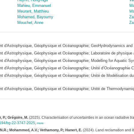
Mahieu, Emmanuel
Wa
Meurant, Matthieu
Wa
Mohamed, Bayoumy
Za
Mouchet, Anne
Za
ment d'Astrophysique, Géophysique et Océanographie; GeoHydrodynamics an
nt d'Astrophysique, Géophysique et Océanographie; Laboratoire de physique
ent d'Astrophysique, Géophysique et Océanographie; Modelling for Aquatic
ent d'Astrophysique, Géophysique et Océanographie; Unité d’Océanographie 
ent d'Astrophysique, Géophysique et Océanographie; Unité de Modélisation
ent d'Astrophysique, Géophysique et Océanographie; Unité de Thermodynami
 P.; Grégoire, M.
(2025). Characterisation of uncertainties in an ocean radiative t
.5194/bg-22-3747-2025
,
more
, N.R.; Mohammed, A.V.; Vethamony, P.; Hanert, E.
(2024). Land reclamation and it