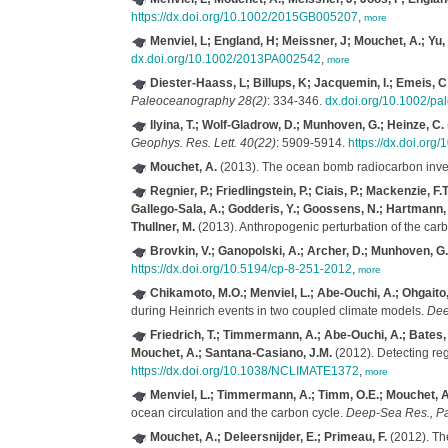
https://dx.doi.org/10.1002/2015GB005207
,
more
Menviel, L; England, H; Meissner, J; Mouchet, A.; Yu,
dx.doi.org/10.1002/2013PA002542
,
more
Diester-Haass, L; Billups, K; Jacquemin, I.; Emeis, C;
Paleoceanography 28(2)
: 334-346.
dx.doi.org/10.1002/pa
Ilyina, T.; Wolf-Gladrow, D.; Munhoven, G.; Heinze, C.
Geophys. Res. Lett. 40(22)
: 5909-5914.
https://dx.doi.or
Mouchet, A.
(2013). The ocean bomb radiocarbon inven
Regnier, P.; Friedlingstein, P.; Ciais, P.; Mackenzie, F
Gallego-Sala, A.; Godderis, Y.; Goossens, N.; Hartmann, J
Thullner, M.
(2013). Anthropogenic perturbation of the carb
Brovkin, V.; Ganopolski, A.; Archer, D.; Munhoven, G.
https://dx.doi.org/10.5194/cp-8-251-2012
,
more
Chikamoto, M.O.; Menviel, L.; Abe-Ouchi, A.; Ohgaito
during Heinrich events in two coupled climate models.
Dee
Friedrich, T.; Timmermann, A.; Abe-Ouchi, A.; Bates, N
Mouchet, A.; Santana-Casiano, J.M.
(2012). Detecting reg
https://dx.doi.org/10.1038/NCLIMATE1372
,
more
Menviel, L.; Timmermann, A.; Timm, O.E.; Mouchet, A.
ocean circulation and the carbon cycle.
Deep-Sea Res., Par
Mouchet, A.; Deleersnijder, E.; Primeau, F.
(2012). The