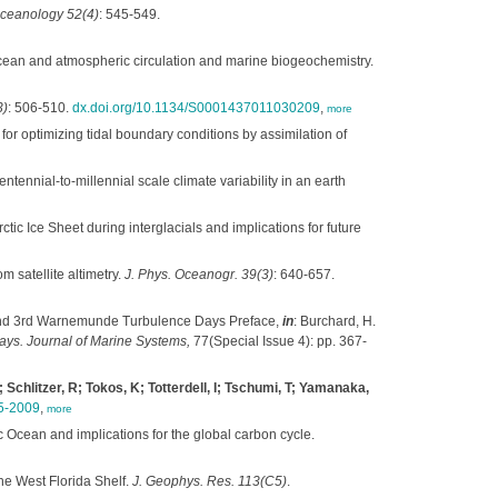
ceanology 52(4)
: 545-549.
cean and atmospheric circulation and marine biogeochemistry.
3)
: 506-510.
dx.doi.org/10.1134/S0001437011030209
,
more
r optimizing tidal boundary conditions by assimilation of
ennial-to-millennial scale climate variability in an earth
ic Ice Sheet during interglacials and implications for future
m satellite altimetry.
J. Phys. Oceanogr. 39(3)
: 640-657.
m and 3rd Warnemunde Turbulence Days Preface,
in
: Burchard, H.
ays. Journal of Marine Systems,
77(Special Issue 4): pp. 367-
 Schlitzer, R; Tokos, K; Totterdell, I; Tschumi, T; Yamanaka,
75-2009
,
more
c Ocean and implications for the global carbon cycle.
he West Florida Shelf.
J. Geophys. Res. 113(C5)
.