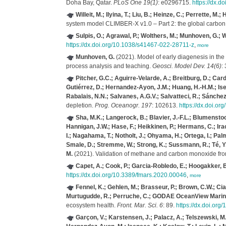
Doha Bay, Qatar.
PLoS One 19(1)
: e0296715.
https://dx.d
Willeit, M.; Ilyina, T.; Liu, B.; Heinze, C.; Perrette,
system model CLIMBER-X v1.0 – Part 2: the global carbon
Sulpis, O.; Agrawal, P.; Wolthers, M.; Munhoven, G.; W
https://dx.doi.org/10.1038/s41467-022-28711-z
,
more
Munhoven, G.
(2021). Model of early diagenesis in th
process analysis and teaching.
Geosci. Model Dev. 14(6)
:
Pitcher, G.C.; Aguirre-Velarde, A.; Breitburg, D.; Card
Gutiérrez, D.; Hernandez-Ayon, J.M.; Huang, H.-H.M.; Isen
Rabalais, N.N.; Salvanes, A.G.V.; Salvatteci, R.; Sánchez, 
depletion.
Prog. Oceanogr. 197
: 102613.
https://dx.doi.o
Sha, M.K.; Langerock, B.; Blavier, J.-F.L.; Blumenstock
Hannigan, J.W.; Hase, F.; Heikkinen, P.; Hermans, C.; Iraci
I.; Nagahama, T.; Notholt, J.; Ohyama, H.; Ortega, I.; Pal
Smale, D.; Stremme, W.; Strong, K.; Sussmann, R.; Té, Y.
M.
(2021). Validation of methane and carbon monoxide f
Capet, A.; Cook, P.; Garcia-Robledo, E.; Hoogakker, B
https://dx.doi.org/10.3389/fmars.2020.00046
,
more
Fennel, K.; Gehlen, M.; Brasseur, P.; Brown, C.W.; Cia
Murtugudde, R.; Perruche, C.; GODAE OceanView Mari
ecosystem health.
Front. Mar. Sci. 6
: 89.
https://dx.doi.or
Garçon, V.; Karstensen, J.; Palacz, A.; Telszewski, M.;