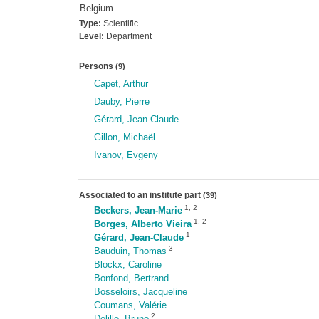
Belgium
Type:
Scientific
Level:
Department
Persons
(9)
Capet, Arthur
Dauby, Pierre
Gérard, Jean-Claude
Gillon, Michaël
Ivanov, Evgeny
Associated to an institute part
(39)
1
,
2
Beckers, Jean-Marie
1
,
2
Borges, Alberto Vieira
1
Gérard, Jean-Claude
3
Bauduin, Thomas
Blockx, Caroline
Bonfond, Bertrand
Bosseloirs, Jacqueline
Coumans, Valérie
2
Delille, Bruno