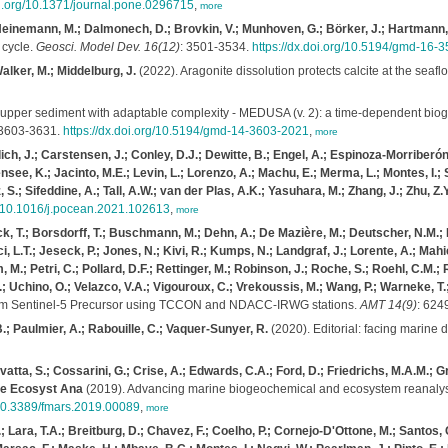
oi.org/10.1371/journal.pone.0296715
,
more
 M.; Heinemann, M.; Dalmonech, D.; Brovkin, V.; Munhoven, G.; Börker, J.; Hartmann
 cycle.
Geosci. Model Dev. 16(12)
: 3501-3534.
https://dx.doi.org/10.5194/gmd-16-
alker, M.; Middelburg, J.
(2022). Aragonite dissolution protects calcite at the seaflo
e upper sediment with adaptable complexity - MEDUSA (v. 2): a time-dependent bi
 3603-3631.
https://dx.doi.org/10.5194/gmd-14-3603-2021
,
more
ich, J.; Carstensen, J.; Conley, D.J.; Dewitte, B.; Engel, A.; Espinoza-Morriberón,
see, K.; Jacinto, M.E.; Levin, L.; Lorenzo, A.; Machu, E.; Merma, L.; Montes, I.;
S.; Sifeddine, A.; Tall, A.W.; van der Plas, A.K.; Yasuhara, M.; Zhang, J.; Zhu, Z.Y
rg/10.1016/j.pocean.2021.102613
,
more
, T.; Borsdorff, T.; Buschmann, M.; Dehn, A.; De Mazière, M.; Deutscher, N.M.; Feis
, L.T.; Jeseck, P.; Jones, N.; Kivi, R.; Kumps, N.; Landgraf, J.; Lorente, A.; Mahi
m, M.; Petri, C.; Pollard, D.F.; Rettinger, M.; Robinson, J.; Roche, S.; Roehl, C.M.
; Uchino, O.; Velazco, V.A.; Vigouroux, C.; Vrekoussis, M.; Wang, P.; Warneke, T.
rom Sentinel-5 Precursor using TCCON and NDACC-IRWG stations.
AMT 14(9)
: 624
.; Paulmier, A.; Rabouille, C.; Vaquer-Sunyer, R.
(2020). Editorial: facing marine
vatta, S.; Cossarini, G.; Crise, A.; Edwards, C.A.; Ford, D.; Friedrichs, M.A.M.; G
ne Ecosyst Ana
(2019). Advancing marine biogeochemical and ecosystem reanalyse
g/10.3389/fmars.2019.00089
,
more
 Lara, T.A.; Breitburg, D.; Chavez, F.; Coelho, P.; Cornejo-D'Ottone, M.; Santos, C.