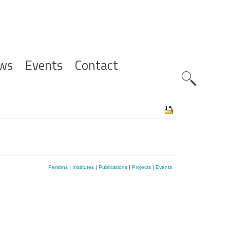
ws
Events
Contact
Zoeknavig
Persons
|
Institutes
|
Publications
|
Projects
|
Events