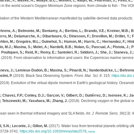
rsac, F.; Maske, H.; Mbaye, B.C.; Montes, I.; Naqvi, W.; Pearlman, J.; Pinto, E.; P
g in the world ocean's Oxygen Minimum Zone regions: from climate to fish - The VOIC
lation of the Western Mediterranean manifested by satellite-derived data products.
ehrens, A.; Belmonte, M.; Bentamy, A.; Bertino, L.; Brando, V.E.; Kreiner, M.B.; Ben
ro, M.; Delamarche, A.; Dibarboure, G.; Dinessen, F.; Drevillon, M.; Drillet, Y.;
 Gehlen, M.; Gregoire, M.L.; Guinehut, S.; Hamon, M.; Harris, C.; Hernandez, F.; Hink
M.J.; Masina, S.; Melet, A.; Nardelli, B.B.; Nolan, G.; Pascual, A.; Pistoia, J.; Pal
.; Pouliquen, S.; Reid, R.; Remy, E.; Santoleri, R.; Siddorn, J.; She, J.; Staneva, J
.
(2019). From observation to information and users: the Copernicus marine service
taneva, J.; Lemieux-Dudon, B.; Masina, S.; Pinardi, N.; Vandenbulcke, L.; Behrens,
tini, P.
(2019). Black Sea Observing System.
Front. Mar. Sci. 6
: 315.
https://dx.do
2019). Evolution of the virtual dipole moment in Earth's geological history.
Oceanolo
; Chavez, F.P.; Conley, D.J.; Garçon, V.; Gilbert, D.; Gutiérrez, D.; Isensee, K.; Ja
; Telszewski, M.; Yasuhara, M.; Zhang, J.
(2018). Declining oxygen in the global 
ean seen in thermal infrared imagery and SLA fields.
Int. J. Remote Sens. 39(13)
: 
 S.N.; Leconte, J.; Gillon, M.
(2017). Water loss from terrestrial planets orbiting ul
 3728-3741.
https://dx.doi.org/10.1093/mnras/stw2578
,
more