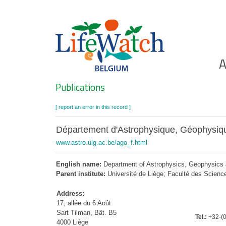
Skip
to
main
content
Ho
A
Search
Publications
[ report an error in this record ]
Département d'Astrophysique, Géophysi
www.astro.ulg.ac.be/ago_f.html
English name:
Department of Astrophysics, Geophysics
Parent institute:
Université de Liège; Faculté des Scienc
Address:
17, allée du 6 Août
Sart Tilman, Bât. B5
Tel.:
+32-(0
4000 Liège