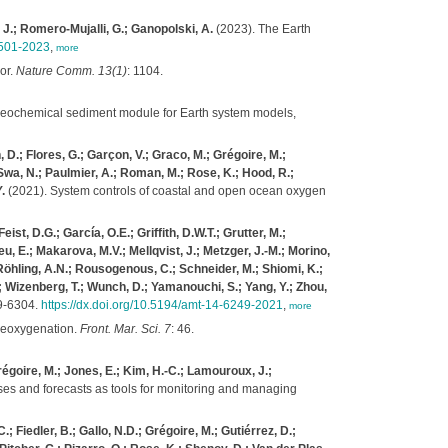
, J.; Romero-Mujalli, G.; Ganopolski, A.
(2023). The Earth
3501-2023
,
more
or.
Nature Comm. 13(1)
: 1104.
ogeochemical sediment module for Earth system models,
 D.; Flores, G.; Garçon, V.; Graco, M.; Grégoire, M.;
 Swa, N.; Paulmier, A.; Roman, M.; Rose, K.; Hood, R.;
.
(2021). System controls of coastal and open ocean oxygen
t, D.G.; García, O.E.; Griffith, D.W.T.; Grutter, M.;
eu, E.; Makarova, M.V.; Mellqvist, J.; Metzger, J.-M.; Morino,
; Röhling, A.N.; Rousogenous, C.; Schneider, M.; Shiomi, K.;
; Wizenberg, T.; Wunch, D.; Yamanouchi, S.; Yang, Y.; Zhou,
9-6304.
https://dx.doi.org/10.5194/amt-14-6249-2021
,
more
 deoxygenation.
Front. Mar. Sci. 7
: 46.
régoire, M.; Jones, E.; Kim, H.-C.; Lamouroux, J.;
s and forecasts as tools for monitoring and managing
; Fiedler, B.; Gallo, N.D.; Grégoire, M.; Gutiérrez, D.;