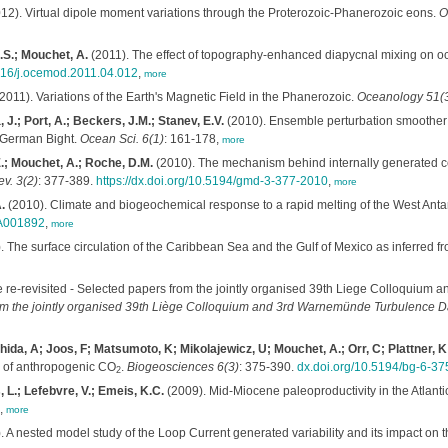
12). Virtual dipole moment variations through the Proterozoic-Phanerozoic eons.
O
.S.; Mouchet, A.
(2011). The effect of topography-enhanced diapycnal mixing on o
1016/j.ocemod.2011.04.012
,
more
2011). Variations of the Earth's Magnetic Field in the Phanerozoic.
Oceanology 51(
 J.; Port, A.; Beckers, J.M.; Stanev, E.V.
(2010). Ensemble perturbation smoother fo
e German Bight.
Ocean Sci. 6(1)
: 161-178,
more
E.; Mouchet, A.; Roche, D.M.
(2010). The mechanism behind internally generated cent
v. 3(2)
: 377-389.
https://dx.doi.org/10.5194/gmd-3-377-2010
,
more
.
(2010). Climate and biogeochemical response to a rapid melting of the West Antarct
PA001892
,
more
 The surface circulation of the Caribbean Sea and the Gulf of Mexico as inferred fro
 re-revisited - Selected papers from the jointly organised 39th Liege Colloquiu
rom the jointly organised 39th Liège Colloquium and 3rd Warnemünde Turbulence D
shida, A; Joos, F; Matsumoto, K; Mikolajewicz, U; Mouchet, A.; Orr, C; Plattner, K;
e of anthropogenic CO
.
Biogeosciences 6(3)
: 375-390.
dx.doi.org/10.5194/bg-6-3
2
, L.; Lefebvre, V.; Emeis, K.C.
(2009). Mid-Miocene paleoproductivity in the Atlanti
,
more
 A nested model study of the Loop Current generated variability and its impact on t