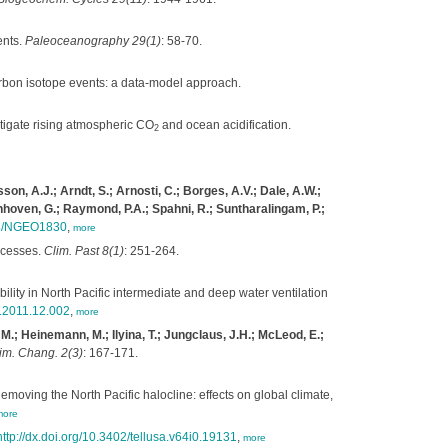
ents.
Paleoceanography 29(1)
: 58-70.
rbon isotope events: a data-model approach.
itigate rising atmospheric CO
and ocean acidification.
2
sson, A.J.; Arndt, S.; Arnosti, C.; Borges, A.V.; Dale, A.W.;
unhoven, G.; Raymond, P.A.; Spahni, R.; Suntharalingam, P.;
38/NGEO1830
,
more
ocesses.
Clim. Past 8(1)
: 251-264.
bility in North Pacific intermediate and deep water ventilation
2.2011.12.002
,
more
M.; Heinemann, M.; Ilyina, T.; Jungclaus, J.H.; McLeod, E.;
im. Chang. 2(3)
: 167-171.
emoving the North Pacific halocline: effects on global climate,
more
http://dx.doi.org/10.3402/tellusa.v64i0.19131
,
more