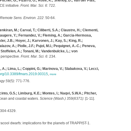
itcher, G.; Pizarro, O.; Rose, K.; Shenoy, D.; Van der Plas,
E initiative.
Front. Mar. Sci. 6
: 722.
Remote Sens. Environ. 222
: 50-64.
kiran, M.; Carval, T.; Ciliberti, S.A.; Claustre, H.; Clementi,
 Faugere, Y.; Fernandez, V.; Fleming, A.; Garcia-Hermosa,
ler, J.B.; Hoyer, J.; Karvonen, J.; Kay, S.; King, R.;
azov, A.; Piolle, J.F.; Pujol, M.I.; Pequignet, A.-C.; Peneva,
.; Stoffelen, A.; Tonani, M.; Vandenbulcke, L.; von
 perspective.
Front. Mar. Sci. 6
: 234.
 A.; Lima, L.; Coppini, G.; Marinova, V.; Slabakova, V.; Lecci,
i.org/10.3389/fmars.2019.00315
,
more
gy 59(5)
: 771-776.
cinto, G.S.; Limburg, K.E.; Montes, I.; Naqvi, S.W.A.; Pitcher,
ocean and coastal waters.
Science (Wash.) 359(6371)
: [1-11].
4304-4329.
tracool dwarfs: implications for the planets of TRAPPIST-1.