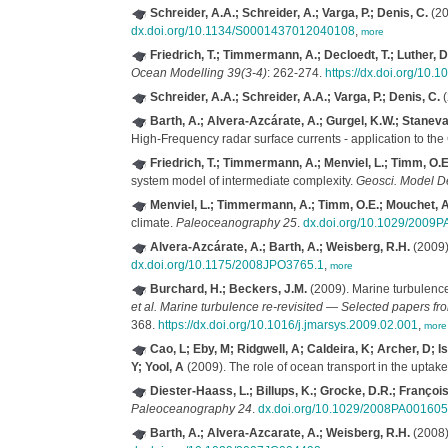
Schreider, A.A.; Schreider, A.; Varga, P.; Denis, C.
(20
dx.doi.org/10.1134/S0001437012040108
,
more
Friedrich, T.; Timmermann, A.; Decloedt, T.; Luther, D
Ocean Modelling 39(3-4)
: 262-274.
https://dx.doi.org/10.
Schreider, A.A.; Schreider, A.A.; Varga, P.; Denis, C.
(
Barth, A.; Alvera-Azcárate, A.; Gurgel, K.W.; Staneva,
High-Frequency radar surface currents - application to th
Friedrich, T.; Timmermann, A.; Menviel, L.; Timm, O.
system model of intermediate complexity.
Geosci. Model De
Menviel, L.; Timmermann, A.; Timm, O.E.; Mouchet, A
climate.
Paleoceanography 25
.
dx.doi.org/10.1029/2009
Alvera-Azcárate, A.; Barth, A.; Weisberg, R.H.
(2009).
dx.doi.org/10.1175/2008JPO3765.1
,
more
Burchard, H.; Beckers, J.M.
(2009). Marine turbulence
et al.
Marine turbulence re-revisited — Selected papers f
368.
https://dx.doi.org/10.1016/j.jmarsys.2009.02.001
,
more
Cao, L; Eby, M; Ridgwell, A; Caldeira, K; Archer, D; I
Y; Yool, A
(2009). The role of ocean transport in the uptak
Diester-Haass, L.; Billups, K.; Grocke, D.R.; François
Paleoceanography 24
.
dx.doi.org/10.1029/2008PA001605
Barth, A.; Alvera-Azcarate, A.; Weisberg, R.H.
(2008).