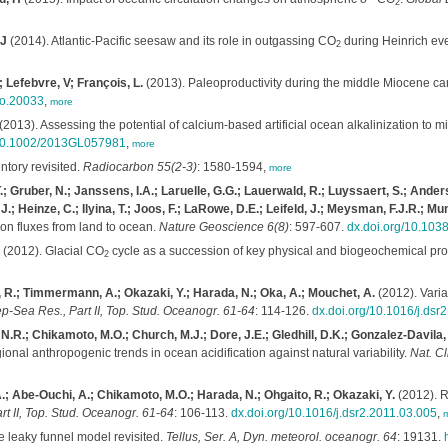
2
 J
(2014). Atlantic-Pacific seesaw and its role in outgassing CO
during Heinrich ev
2
 Lefebvre, V; François, L.
(2013). Paleoproductivity during the middle Miocene ca
lo.20033
,
more
(2013). Assessing the potential of calcium-based artificial ocean alkalinization to m
g/10.1002/2013GL057981
,
more
tory revisited.
Radiocarbon 55(2-3)
: 1580-1594,
more
.T.; Gruber, N.; Janssens, I.A.; Laruelle, G.G.; Lauerwald, R.; Luyssaert, S.; Ander
.; Heinze, C.; Ilyina, T.; Joos, F.; LaRowe, D.E.; Leifeld, J.; Meysman, F.J.R.; M
on fluxes from land to ocean.
Nature Geoscience 6(8)
: 597-607.
dx.doi.org/10.10
(2012). Glacial CO
cycle as a succession of key physical and biogeochemical pr
2
, R.; Timmermann, A.; Okazaki, Y.; Harada, N.; Oka, A.; Mouchet, A.
(2012). Varia
p-Sea Res., Part II, Top. Stud. Oceanogr. 61-64
: 114-126.
dx.doi.org/10.1016/j.dsr
.R.; Chikamoto, M.O.; Church, M.J.; Dore, J.E.; Gledhill, D.K.; Gonzalez-Davila, 
ional anthropogenic trends in ocean acidification against natural variability.
Nat. Cl
; Abe-Ouchi, A.; Chikamoto, M.O.; Harada, N.; Ohgaito, R.; Okazaki, Y.
(2012). R
t II, Top. Stud. Oceanogr. 61-64
: 106-113.
dx.doi.org/10.1016/j.dsr2.2011.03.005
,
 leaky funnel model revisited.
Tellus, Ser. A, Dyn. meteorol. oceanogr. 64
: 19131.