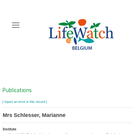
Skip
to
main
content
Hoofdnavigatie
Zoeknavigatie
Publications
[ report an error in this record ]
Mrs Schlesser, Marianne
Institute