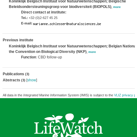
Koninklijk Belgisch Instituut voor Natuurwetenschappen; Belgische
Beleidsondersteuningsgroep voor biodiversiteit (BIOPOLS)
,
more
Direct contact at institute:
Tel.:
+32-(0)2-627 45 25
E-mail:
Previous institute
Koninklijk Belgisch Instituut voor Natuurwetenschappen; Belgian National 
the Convention on Biological Diversity (NKP)
,
more
Function
: CBD follow-up
Publications
(3)
Abstracts
[
show
]
(3)
All data in the
Integrated Marine Information System
(IMIS) is subject to the
VLIZ privacy po