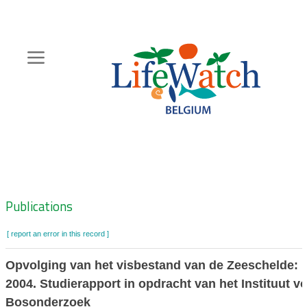
Skip
to
main
content
Hoofdnavigatie
Zoeknavigatie
Publications
[ report an error in this record ]
Opvolging van het visbestand van de Zeeschelde: r
2004. Studierapport in opdracht van het Instituut v
Bosonderzoek