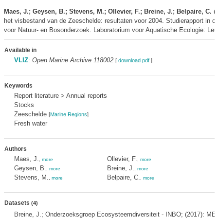
Maes, J.; Geysen, B.; Stevens, M.; Ollevier, F.; Breine, J.; Belpaire, C.
(2
het visbestand van de Zeeschelde: resultaten voor 2004. Studierapport in op
voor Natuur- en Bosonderzoek. Laboratorium voor Aquatische Ecologie: Leu
Available in
VLIZ
:
Open Marine Archive 118002
[
download pdf
]
Keywords
Report literature > Annual reports
Stocks
Zeeschelde
[
Marine Regions
]
Fresh water
Authors
Maes, J.
Ollevier, F.
,
more
,
more
Geysen, B.
Breine, J.
,
more
,
more
Stevens, M.
Belpaire, C.
,
more
,
more
Datasets
(4)
Breine, J.; Onderzoeksgroep Ecosysteemdiversiteit - INBO; (2017): ME-