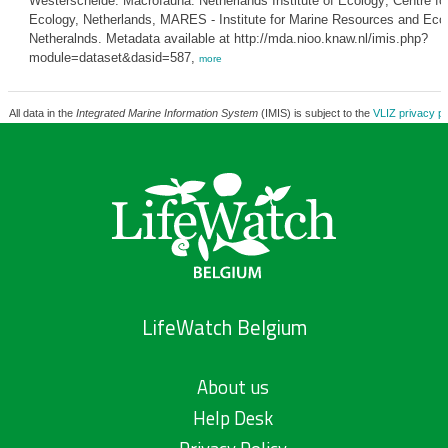
Westerschelde: Macrofauna. Netherlands Institute of Ecology; Centre fo
Ecology, Netherlands, MARES - Institute for Marine Resources and Eco
Netheralnds. Metadata available at http://mda.nioo.knaw.nl/imis.php?
module=dataset&dasid=587,
more
All data in the
Integrated Marine Information System
(IMIS) is subject to the
VLIZ privacy po
LifeWatch Belgium
About us
Help Desk