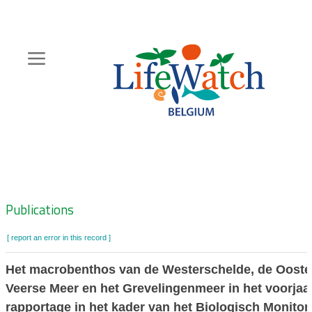
Skip
to
main
content
Hoofdnavigatie
Zoeknavigatie
Publications
[ report an error in this record ]
Het macrobenthos van de Westerschelde, de Ooster
Veerse Meer en het Grevelingenmeer in het voorjaa
rapportage in het kader van het Biologisch Monitor