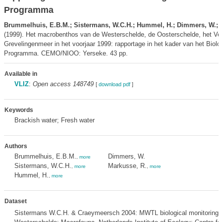
Programma
Brummelhuis, E.B.M.; Sistermans, W.C.H.; Hummel, H.; Dimmers, W.; 
(1999). Het macrobenthos van de Westerschelde, de Oosterschelde, het Ve
Grevelingenmeer in het voorjaar 1999: rapportage in het kader van het Biolo
Programma. CEMO/NIOO: Yerseke. 43 pp.
Available in
VLIZ
:
Open access 148749
[
download pdf
]
Keywords
Brackish water; Fresh water
Authors
Brummelhuis, E.B.M.
Dimmers, W.
,
more
Sistermans, W.C.H.
Markusse, R.
,
more
,
more
Hummel, H.
,
more
Dataset
Sistermans W.C.H. & Craeymeersch 2004: MWTL biological monitoring 