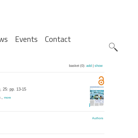
ws
Events
Contact
Zoeknavig
basket (0):
add
|
show
,
25: pp. 13-15
p.,
more
Authors