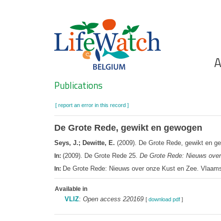
Skip
to
main
content
Ho
A
Search
Publications
[ report an error in this record ]
De Grote Rede, gewikt en gewogen
Seys, J.; Dewitte, E.
(2009). De Grote Rede, gewikt en 
(2009). De Grote Rede 25.
De Grote Rede: Nieuws over
In:
De Grote Rede: Nieuws over onze Kust en Zee. Vlaams
In:
Available in
VLIZ
:
Open access 220169
[
download pdf
]