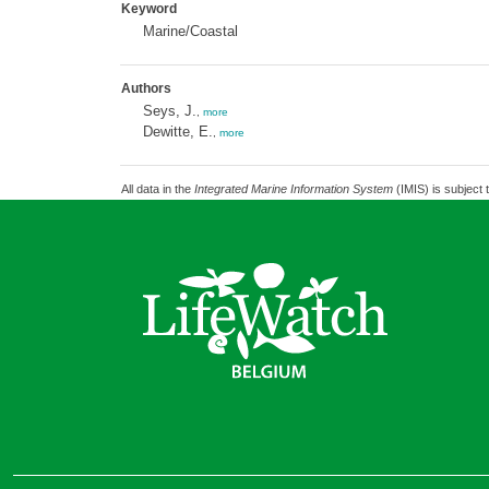
Keyword
Marine/Coastal
Authors
Seys, J.
,
more
Dewitte, E.
,
more
All data in the
Integrated Marine Information System
(IMIS) is subject 