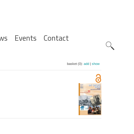
ws
Events
Contact
Zoeknavig
basket (0):
add
|
show