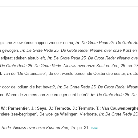
lgische zeewetenschappen vroeger en nu,
in
:
De Grote Rede 25. De Grote Re
en gewogen,
in
:
De Grote Rede 25. De Grote Rede: Nieuws over onze Kust en
rijstatistieken alstublieft,
in
:
De Grote Rede 25. De Grote Rede: Nieuws ove
De Grote Rede 25. De Grote Rede: Nieuws over onze Kust en Zee,
25: pp. 2
ek van de "De Ostendaise", de ooit wereld beroemde Oostendse oester,
in
:
De
r door de jodium die het bevat?,
in
:
De Grote Rede 25. De Grote Rede: Nieuw
er: Waren de zomers aan zee vroeger echt beter?,
in
:
De Grote Rede 25. De 
 W.; Parmentier, J.; Seys, J.; Termote, J.; Termote, T.; Van Cauwenbergh
dere 'zee-begrippen'. De woelige Wielingen; Vierboete,
in
:
De Grote Rede 25.
 Rede: Nieuws over onze Kust en Zee,
25: pp. 31,
more