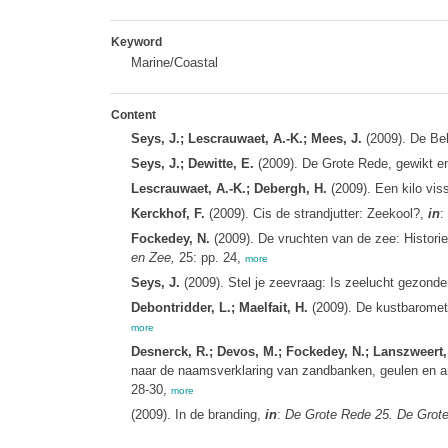
Keyword
Marine/Coastal
Content
Seys, J.; Lescrauwaet, A.-K.; Mees, J.
(2009). De Be
Seys, J.; Dewitte, E.
(2009). De Grote Rede, gewikt 
Lescrauwaet, A.-K.; Debergh, H.
(2009). Een kilo visse
Kerckhof, F.
(2009). Cis de strandjutter: Zeekool?,
in
:
Fockedey, N.
(2009). De vruchten van de zee: Histori
en Zee,
25: pp. 24,
more
Seys, J.
(2009). Stel je zeevraag: Is zeelucht gezonde
Debontridder, L.; Maelfait, H.
(2009). De kustbaromet
more
Desnerck, R.; Devos, M.; Fockedey, N.; Lanszweert,
naar de naamsverklaring van zandbanken, geulen en an
28-30,
more
(2009). In de branding,
in
:
De Grote Rede 25. De Grote