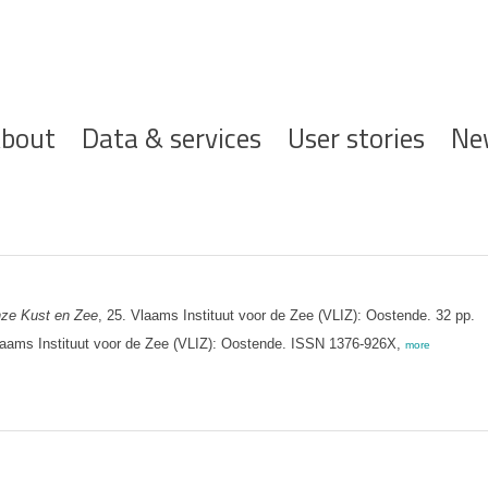
ofdnavigatie
bout
Data & services
User stories
Ne
nze Kust en Zee
, 25. Vlaams Instituut voor de Zee (VLIZ): Oostende. 32 pp.
aams Instituut voor de Zee (VLIZ): Oostende. ISSN 1376-926X,
more