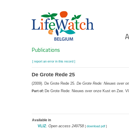
Skip
to
main
content
Ho
A
Search
Publications
[ report an error in this record ]
De Grote Rede 25
(2009). De Grote Rede 25.
De Grote Rede: Nieuws over o
De Grote Rede: Nieuws over onze Kust en Zee. Vl
Part of:
Available in
VLIZ
:
Open access 249758
[
download pdf
]