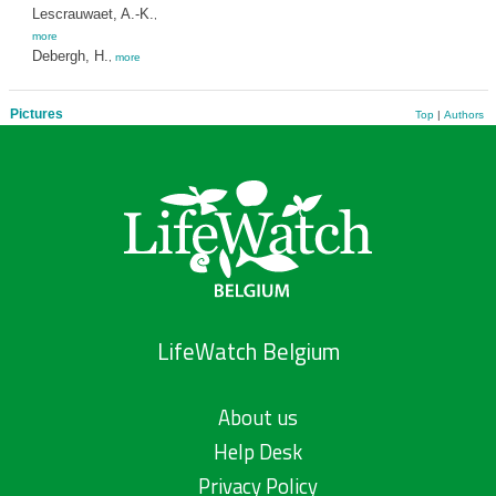
Lescrauwaet, A.-K.
,
more
Debergh, H.
,
more
Pictures
Top
|
Authors
LifeWatch Belgium
About us
Help Desk
Privacy Policy