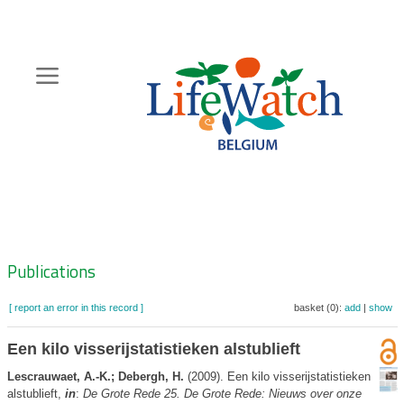
Skip
to
main
content
Hoofdnavigatie
Zoeknavigatie
Publications
[ report an error in this record ]
basket (0):
add
|
show
Een kilo visserijstatistieken alstublieft
Lescrauwaet, A.-K.; Debergh, H.
(2009). Een kilo visserijstatistieken
alstublieft,
in
:
De Grote Rede 25. De Grote Rede: Nieuws over onze