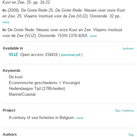
Kust en Zee,
25: pp. 16-22
(2009). De Grote Rede 25.
De Grote Rede: Nieuws over onze Kust
In:
en Zee
, 25. Vlaams Instituut voor de Zee (VLIZ): Oostende. 32 pp.,
more
De Grote Rede: Nieuws over onze Kust en Zee. Vlaams Instituut
In:
voor de Zee (VLIZ): Oostende. ISSN 1376-926X,
more
Available in
Authors
VLIZ
:
Open access 154416
[
download pdf
]
Keywords
De kust
Economische geschiedenis > Visvangst
Hedendaagse Tijd (1789-heden)
Marine/Coastal
Project
Top
|
Authors
A century of sea fisheries in Belgium,
more
Authors
Top