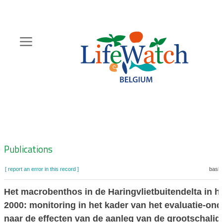
Skip
to
main
content
Hoofdnavigatie
Zoeknavigatie
Publications
[ report an error in this record ]
baske
Het macrobenthos in de Haringvlietbuitendelta in h
2000: monitoring in het kader van het evaluatie-on
naar de effecten van de aanleg van de grootschalige