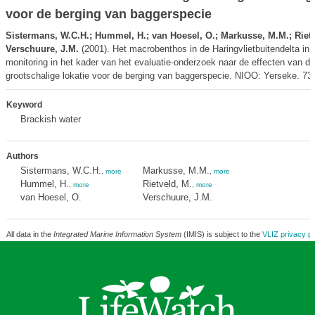
voor de berging van baggerspecie
Sistermans, W.C.H.; Hummel, H.; van Hoesel, O.; Markusse, M.M.; Rietv
Verschuure, J.M.
(2001). Het macrobenthos in de Haringvlietbuitendelta in 
monitoring in het kader van het evaluatie-onderzoek naar de effecten van d
grootschalige lokatie voor de berging van baggerspecie. NIOO: Yerseke. 73 
Keyword
Brackish water
Authors
Sistermans, W.C.H.
Markusse, M.M.
,
more
,
more
Hummel, H.
Rietveld, M.
,
more
,
more
van Hoesel, O.
Verschuure, J.M.
All data in the
Integrated Marine Information System
(IMIS) is subject to the
VLIZ privacy po