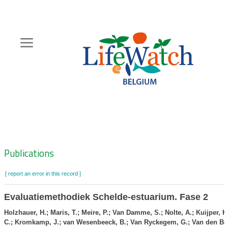
Skip
to
main
content
Hoofdnavigatie
Zoeknavigatie
Publications
[ report an error in this record ]
Evaluatiemethodiek Schelde-estuarium. Fase 2
Holzhauer, H.; Maris, T.; Meire, P.; Van Damme, S.; Nolte, A.; Kuijper, K
C.; Kromkamp, J.; van Wesenbeeck, B.; Van Ryckegem, G.; Van den Ber