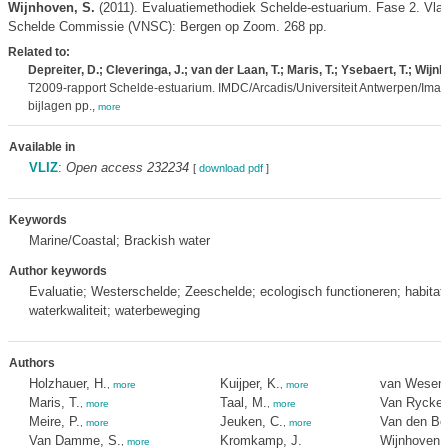
Wijnhoven, S.
(2011). Evaluatiemethodiek Schelde-estuarium. Fase 2. Vl
Schelde Commissie (VNSC): Bergen op Zoom. 268 pp.
Related to:
Depreiter, D.; Cleveringa, J.; van der Laan, T.; Maris, T.; Ysebaert, T.; Wijnh
T2009-rapport Schelde-estuarium. IMDC/Arcadis/Universiteit Antwerpen/Imares/
bijlagen pp.,
more
Available in
VLIZ
:
Open access 232234
[
download pdf
]
Keywords
Marine/Coastal; Brackish water
Author keywords
Evaluatie; Westerschelde; Zeeschelde; ecologisch functioneren; habitats
waterkwaliteit; waterbeweging
Authors
Holzhauer, H.
Kuijper, K.
van Wesenb
,
more
,
more
Maris, T.
Taal, M.
Van Rycke
,
more
,
more
Meire, P.
Jeuken, C.
Van den Be
,
more
,
more
Van Damme, S.
Kromkamp, J.
Wijnhoven,
,
more