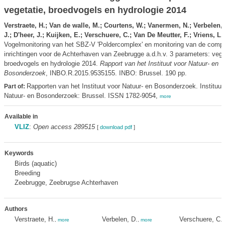
vegetatie, broedvogels en hydrologie 2014
Verstraete, H.; Van de walle, M.; Courtens, W.; Vanermen, N.; Verbelen, 
J.; D'heer, J.; Kuijken, E.; Verschuere, C.; Van De Meutter, F.; Vriens, L.
Vogelmonitoring van het SBZ-V 'Poldercomplex' en monitoring van de compe
inrichtingen voor de Achterhaven van Zeebrugge a.d.h.v. 3 parameters: vege
broedvogels en hydrologie 2014.
Rapport van het Instituut voor Natuur- en
Bosonderzoek
, INBO.R.2015.9535155. INBO: Brussel. 190 pp.
Rapporten van het Instituut voor Natuur- en Bosonderzoek. Instituut
Part of:
Natuur- en Bosonderzoek: Brussel. ISSN 1782-9054,
more
Available in
VLIZ
:
Open access 289515
[
download pdf
]
Keywords
Birds (aquatic)
Breeding
Zeebrugge, Zeebrugse Achterhaven
Authors
Verstraete, H.
Verbelen, D.
Verschuere, C.
,
more
,
more