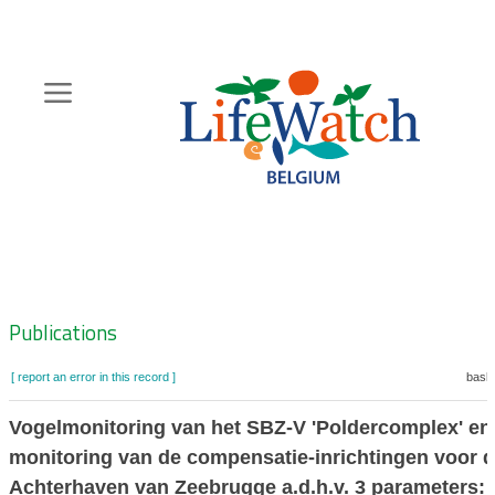
Skip
to
main
content
Hoofdnavigatie
Zoeknavigatie
Publications
[ report an error in this record ]
baske
Vogelmonitoring van het SBZ-V 'Poldercomplex' en
monitoring van de compensatie-inrichtingen voor 
Achterhaven van Zeebrugge a.d.h.v. 3 parameters: