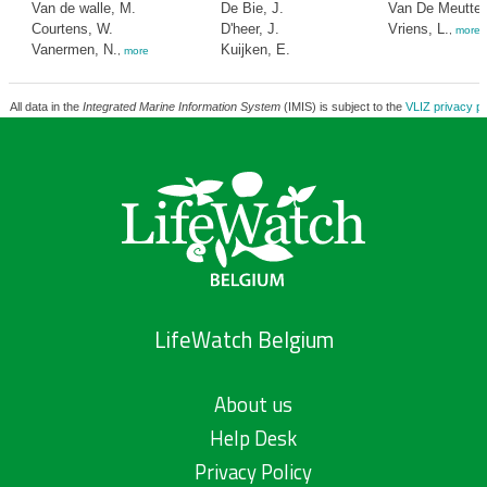
Van de walle, M.
De Bie, J.
Van De Meutter,
Courtens, W.
D'heer, J.
Vriens, L.
,
more
Vanermen, N.
Kuijken, E.
,
more
All data in the
Integrated Marine Information System
(IMIS) is subject to the
VLIZ privacy po
LifeWatch Belgium
About us
Help Desk
Privacy Policy