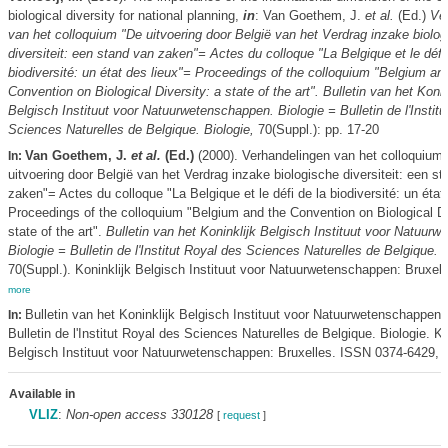
biological diversity for national planning,
in
: Van Goethem, J.
et al.
(Ed.)
Ve
van het colloquium "De uitvoering door België van het Verdrag inzake biolo
diversiteit: een stand van zaken"= Actes du colloque "La Belgique et le défi 
biodiversité: un état des lieux"= Proceedings of the colloquium "Belgium an
Convention on Biological Diversity: a state of the art". Bulletin van het Konin
Belgisch Instituut voor Natuurwetenschappen. Biologie = Bulletin de l'Instit
Sciences Naturelles de Belgique. Biologie,
70(Suppl.): pp. 17-20
Van Goethem, J.
et al.
(Ed.)
(2000). Verhandelingen van het colloquium
In:
uitvoering door België van het Verdrag inzake biologische diversiteit: een s
zaken"= Actes du colloque "La Belgique et le défi de la biodiversité: un état
Proceedings of the colloquium "Belgium and the Convention on Biological Di
state of the art".
Bulletin van het Koninklijk Belgisch Instituut voor Natuur
Biologie = Bulletin de l'Institut Royal des Sciences Naturelles de Belgique. B
70(Suppl.). Koninklijk Belgisch Instituut voor Natuurwetenschappen: Bruxell
more
Bulletin van het Koninklijk Belgisch Instituut voor Natuurwetenschappen.
In:
Bulletin de l'Institut Royal des Sciences Naturelles de Belgique. Biologie. Ko
Belgisch Instituut voor Natuurwetenschappen: Bruxelles. ISSN 0374-6429,
Available in
VLIZ
:
Non-open access 330128
[
request
]