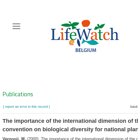
Skip
to
main
content
Hoofdnavigatie
Zoeknavigatie
Publications
[ report an error in this record ]
basket
The importance of the international dimension of t
convention on biological diversity for national plan
Vernooij, M.
(2000). The importance of the international dimension of the c