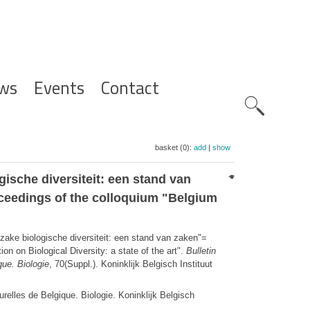
ws
Events
Contact
Zoeknavig
basket (0):
add
|
show
ische diversiteit: een stand van
roceedings of the colloquium "Belgium
zake biologische diversiteit: een stand van zaken"=
on on Biological Diversity: a state of the art".
Bulletin
que. Biologie
, 70(Suppl.). Koninklijk Belgisch Instituut
urelles de Belgique. Biologie. Koninklijk Belgisch