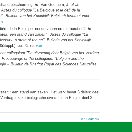
wetland-bescherming,
in
: Van Goethem, J.
et al.
Actes du colloque "La Belgique et le défi de la
". Bulletin van het Koninklijk Belgisch Instituut voor
re
ôtière de la Belgique: conservation ou restauration?,
in
:
siteit: een stand van zaken"= Actes du colloque "La
rsity: a state of the art". Bulletin van het Koninklijk
0(Suppl.): pp. 73-75,
more
het colloquium "De uitvoering door België van het Verdrag
x"= Proceedings of the colloquium "Belgium and the
gie = Bulletin de l'Institut Royal des Sciences Naturelles
iteit : een stand van zaken'. Het werk bevat 3 delen: deel
erdrag inzake biologische diversiteit in België; deel 3.
Top
|
Authors