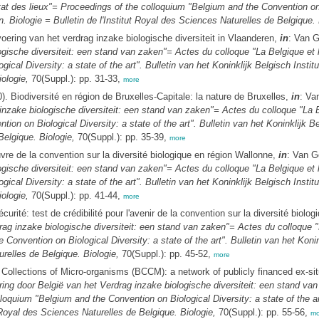
état des lieux"= Proceedings of the colloquium "Belgium and the Convention on B
 Biologie = Bulletin de l'Institut Royal des Sciences Naturelles de Belgique. 
ering van het verdrag inzake biologische diversiteit in Vlaanderen,
in
: Van 
gische diversiteit: een stand van zaken"= Actes du colloque "La Belgique et le
ical Diversity: a state of the art". Bulletin van het Koninklijk Belgisch Insti
ologie,
70(Suppl.): pp. 31-33,
more
). Biodiversité en région de Bruxelles-Capitale: la nature de Bruxelles,
in
: Va
nzake biologische diversiteit: een stand van zaken"= Actes du colloque "La Bel
on on Biological Diversity: a state of the art". Bulletin van het Koninklijk 
Belgique. Biologie,
70(Suppl.): pp. 35-39,
more
e de la convention sur la diversité biologique en région Wallonne,
in
: Van G
gische diversiteit: een stand van zaken"= Actes du colloque "La Belgique et le
ical Diversity: a state of the art". Bulletin van het Koninklijk Belgisch Insti
ologie,
70(Suppl.): pp. 41-44,
more
curité: test de crédibilité pour l'avenir de la convention sur la diversité biolo
ag inzake biologische diversiteit: een stand van zaken"= Actes du colloque "La
Convention on Biological Diversity: a state of the art". Bulletin van het Kon
urelles de Belgique. Biologie,
70(Suppl.): pp. 45-52,
more
 Collections of Micro-organisms (BCCM): a network of publicly financed ex-si
ing door België van het Verdrag inzake biologische diversiteit: een stand van
loquium "Belgium and the Convention on Biological Diversity: a state of the art
 Royal des Sciences Naturelles de Belgique. Biologie,
70(Suppl.): pp. 55-56,
mo