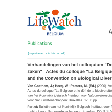
Skip
to
main
content
Ho
A
Search
Publications
[ report an error in this record ]
Verhandelingen van het colloquium "De 
zaken"= Actes du colloque "La Belgique 
and the Convention on Biological Diversi
Van Goethem, J.; Hecq, W.; Peeters, M. (Ed.)
(2000). Ve
Actes du colloque "La Belgique et le défi de la biodiversit
van het Koninklijk Belgisch Instituut voor Natuurwetenscha
voor Natuurwetenschappen: Bruxelles. 1-103 pp.
Bulletin van het Koninklijk Belgisch Instituut voor
Part of:
Instituut voor Natuurwetenschappen: Bruxelles. ISSN 037