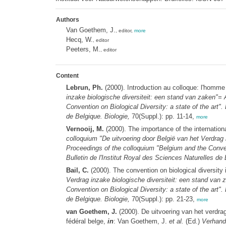
Authors
Van Goethem, J.
, editor,
more
Hecq, W.
, editor
Peeters, M.
, editor
Content
Lebrun, Ph.
(2000). Introduction au colloque: l'homme 
inzake biologische diversiteit: een stand van zaken"= A
Convention on Biological Diversity: a state of the art".
de Belgique. Biologie,
70(Suppl.): pp. 11-14,
more
Vernooij, M.
(2000). The importance of the internationa
colloquium "De uitvoering door België van het Verdrag i
Proceedings of the colloquium "Belgium and the Conventi
Bulletin de l'Institut Royal des Sciences Naturelles de 
Bail, C.
(2000). The convention on biological diversity
Verdrag inzake biologische diversiteit: een stand van 
Convention on Biological Diversity: a state of the art".
de Belgique. Biologie,
70(Suppl.): pp. 21-23,
more
van Goethem, J.
(2000). De uitvoering van het verdrag
fédéral belge,
in
: Van Goethem, J.
et al.
(Ed.)
Verhande