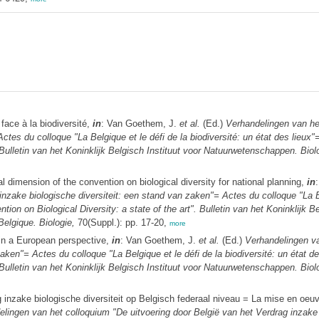
face à la biodiversité,
in
: Van Goethem, J.
et al.
(Ed.)
Verhandelingen van het
ctes du colloque "La Belgique et le défi de la biodiversité: un état des lieu
 Bulletin van het Koninklijk Belgisch Instituut voor Natuurwetenschappen. Biolo
l dimension of the convention on biological diversity for national planning,
in
nzake biologische diversiteit: een stand van zaken"= Actes du colloque "La Bel
on on Biological Diversity: a state of the art". Bulletin van het Koninklijk 
Belgique. Biologie,
70(Suppl.): pp. 17-20,
more
 in a European perspective,
in
: Van Goethem, J.
et al.
(Ed.)
Verhandelingen va
zaken"= Actes du colloque "La Belgique et le défi de la biodiversité: un état 
 Bulletin van het Koninklijk Belgisch Instituut voor Natuurwetenschappen. Biolo
 inzake biologische diversiteit op Belgisch federaal niveau = La mise en oeuvr
lingen van het colloquium "De uitvoering door België van het Verdrag inzake 