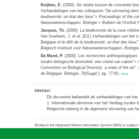
Kuijken, E.
(2000). De relatie tussen de conventie bio
Verhandelingen van het colloquium "De uitvoering door 
biodiversité: un état des lieux"= Proceedings of the col
Natuurwetenschappen. Biologie = Bulletin de l'Institut
Jacques, Th.
(2000). La biodiversité de la zone côtièr
Van Goethem, J.
et al.
(Ed.)
Verhandelingen van het co
Belgique et le défi de la biodiversité: un état des lieu
Belgisch Instituut voor Natuurwetenschappen. Biologie =
De Maret, P.
(2000). Les recherches anthropologiques b
inzake biologische diversiteit: een stand van zaken"= A
Convention on Biological Diversity: a state of the art".
de Belgique. Biologie,
70(Suppl.): pp. 77-82,
more
Abstract
Dit document behandelt de verhandelingen van het co
1. Internationale dimensie van het Verdrag inzake bi
Belgische inbreng in de algemene uitvoering van het
All data in the
Integrated Marine Information System
(IMIS) is subject 