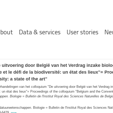
ofdnavigatie
bout
Data & services
User stories
Ne
uitvoering door België van het Verdrag inzake biolog
et le défi de la biodiversité: un état des lieux"= P
ty: a state of the art"
rhandelingen van het colloquium "De uitvoering door België van het Verdrag in
é: un état des lieux"= Proceedings of the colloquium "Belgium and the Conventi
ppen. Biologie = Bulletin de l'Institut Royal des Sciences Naturelles de Belgi
 Natuurwetenschappen. Biologie = Bulletin de l'Institut Royal des Sciences Nat
4-6429,
more