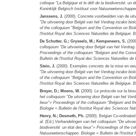
colloque "La Belgique et le défi de la biodiversité: un 
Koninklijk Belgisch Instituut voor Natuurwetenschappen.
Janssens, J.
(2000). Concrete voorbeelden van de uitvo
"De uitvoering door België van het Verdrag inzake biolo
of the colloquium "Belgium and the Convention on Biolog
l'Institut Royal des Sciences Naturelles de Belgique. Bi
De Schutter, G.; Gryseels, M.; Kempeneers, S.
(2000
colloquium "De uitvoering door België van het Verdrag i
Proceedings of the colloquium "Belgium and the Conventi
Bulletin de l'Institut Royal des Sciences Naturelles de 
Stein, J.
(2000). Exemples concrets de la mise en oeuvr
"De uitvoering door België van het Verdrag inzake biolo
of the colloquium "Belgium and the Convention on Biolog
l'Institut Royal des Sciences Naturelles de Belgique. Bi
Breyer, D.; Moens, W.
(2000). Le protocole sur la biosé
het colloquium "De uitvoering door België van het Verdr
lieux"= Proceedings of the colloquium "Belgium and the 
Biologie = Bulletin de l'Institut Royal des Sciences Nat
Henry, N.; Desmeth, Ph.
(2000). Belgian Co-ordinated
al.
(Ed.)
Verhandelingen van het colloquium "De uitvoer
biodiversité: un état des lieux"= Proceedings of the col
Natuurwetenschappen. Biologie = Bulletin de l'Institut