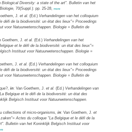
iological Diversity: a state of the art". Bulletin van het
Biologie,
70(Suppl.): pp. 25-28,
more
Goethem, J.
et al.
(Ed.)
Verhandelingen van het colloquium
 défi de la biodiversité: un état des lieux"= Proceedings
tuut voor Natuurwetenschappen. Biologie = Bulletin de
n Goethem, J.
et al.
(Ed.)
Verhandelingen van het
gique et le défi de la biodiversité: un état des lieux"=
Belgisch Instituut voor Natuurwetenschappen. Biologie =
oethem, J.
et al.
(Ed.)
Verhandelingen van het colloquium
 défi de la biodiversité: un état des lieux"= Proceedings
tuut voor Natuurwetenschappen. Biologie = Bulletin de
gique?,
in
: Van Goethem, J.
et al.
(Ed.)
Verhandelingen van
 Belgique et le défi de la biodiversité: un état des
inklijk Belgisch Instituut voor Natuurwetenschappen.
tu collections of micro-organisms,
in
: Van Goethem, J.
et
 zaken"= Actes du colloque "La Belgique et le défi de la
". Bulletin van het Koninklijk Belgisch Instituut voor
re