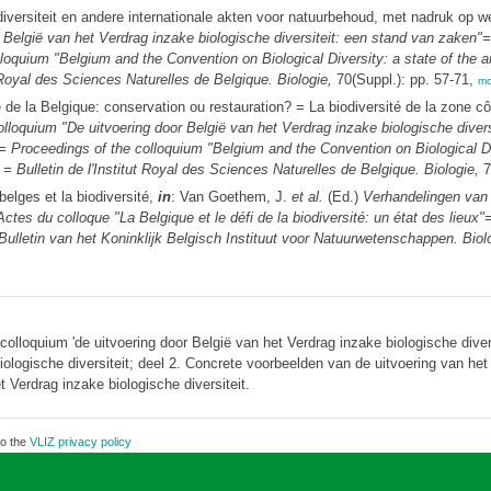
diversiteit en andere internationale akten voor natuurbehoud, met nadruk op 
België van het Verdrag inzake biologische diversiteit: een stand van zaken"= 
loquium "Belgium and the Convention on Biological Diversity: a state of the art
 Royal des Sciences Naturelles de Belgique. Biologie,
70(Suppl.): pp. 57-71,
mo
e de la Belgique: conservation ou restauration? = La biodiversité de la zone c
lloquium "De uitvoering door België van het Verdrag inzake biologische diver
x"= Proceedings of the colloquium "Belgium and the Convention on Biological Dive
 Bulletin de l'Institut Royal des Sciences Naturelles de Belgique. Biologie,
7
elges et la biodiversité,
in
: Van Goethem, J.
et al.
(Ed.)
Verhandelingen van 
ctes du colloque "La Belgique et le défi de la biodiversité: un état des lieu
 Bulletin van het Koninklijk Belgisch Instituut voor Natuurwetenschappen. Biolo
lloquium 'de uitvoering door België van het Verdrag inzake biologische divers
ologische diversiteit; deel 2. Concrete voorbeelden van de uitvoering van het V
 Verdrag inzake biologische diversiteit.
to the
VLIZ privacy policy